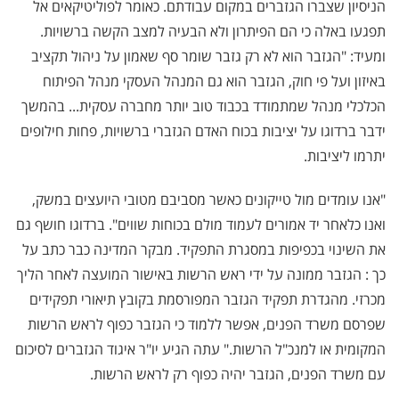
הניסיון שצברו הגזברים במקום עבודתם. כאומר לפוליטיקאים אל
תפגעו באלה כי הם הפיתרון ולא הבעיה למצב הקשה ברשויות.
ומעיד: "הגזבר הוא לא רק גזבר שומר סף שאמון על ניהול תקציב
באיזון ועל פי חוק, הגזבר הוא גם המנהל העסקי מנהל הפיתוח
הכלכלי מנהל שמתמודד בכבוד טוב יותר מחברה עסקית... בהמשך
ידבר ברדוגו על יציבות בכוח האדם הגזברי ברשויות, פחות חילופים
יתרמו ליציבות.
"אנו עומדים מול טייקונים כאשר מסביבם מטובי היועצים במשק,
ואנו כלאחר יד אמורים לעמוד מולם בכוחות שווים". ברדוגו חושף גם
את השינוי בכפיפות במסגרת התפקיד. מבקר המדינה כבר כתב על
כך : הגזבר ממונה על ידי ראש הרשות באישור המועצה לאחר הליך
מכרזי. מהגדרת תפקיד הגזבר המפורסמת בקובץ תיאורי תפקידים
שפרסם משרד הפנים, אפשר ללמוד כי הגזבר כפוף לראש הרשות
המקומית או למנכ"ל הרשות
.
" עתה הגיע יו"ר איגוד הגזברים לסיכום
עם משרד הפנים, הגזבר יהיה כפוף רק לראש הרשות.