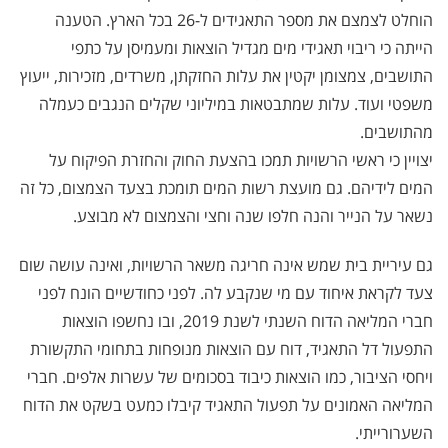
הוחלט לצמצם את מספר התאגידים ל-26 בכל הארץ. הטענה
הייתה כי ריבוי תאגידי מים מגדיל הוצאות ומעמיסן על כתפי
התושבים, צמצומן יקטין את עלות החזקתן, משרדים, מזכירות, ייעוץ
משפטי ועוד. עלות שמתבטאות במיליוני שקלים הנגבים כעמלה
מהתושבים.
יצויין כי ראשי הרשויות תמכו בהצעת החוק והחזרת הפיקוח על
המים לידיהם. גם מועצת רשות המים תומכת בצעד הצמצום, כל זה
נשאר על הנייר והנה חלפו שנה וחצי והצמצום לא מבוצע.
גם עיריית בית שמש אינה חריגה משאר הרשויות, ואינה עושה שום
צעד לקראת איחוד עם מי שנקבע לה. לפני כחודשיים הונח לפני
חברי המליאה הדוח השנתי לשנת 2019, ובו נחשפו הוצאות
התפעול דל התאגיד, דוח עם הוצאות מנופחות בתחומי התקשורת
ויחסי הציבור, כמו הוצאות כיבוד בסכומים של עשרות אלפים. חברי
המליאה האמונים על תפעול התאגיד קיבלו כמעט בשקט את הדוח
השערורייתי.