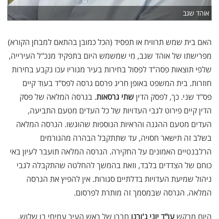
אוהד שגב
האם בית שמש תרוויח או תפסיד (הכל כמובן בהתאם למבחן הקורא)
מפרישתו של אוהד שגב, מי שמשמש היום בתפקיד מנכ"ל העירייה,
שלפי תוצאות פסה"ד לפסול בחירות בעיר מגוריו עכו נקבע בחירות
חוזרות. בית המשפט באופן חריג פרסם גרסה לפס"ד בעוד קיים
פס"ד שני. כך, לפסק הדין
שתי גרסאות
. בגרסה המלאה של פסק
הדין קיים פירוט לגבי העדויות של כל העדים מטעם התביעה,
העדים מטעם ההגנה והראיות הנוספות שהוגשו. הגרסה המלאה
בשלב זה תישאר חסויה, עד שתתקבל הבהרה מהגורמים
הרלבנטיים האמונים על החקירה. הגרסה המלאה תועבר לעיון באי
כוחם של הצדדים בלבד, וזאת בהמשך להחלטה שהתקבלה לגבי
ניהול שמיעת העדויות בדלתיים סגורות. אין להפיץ את הגרסה
המלאה. הגרסה שבמסמך זה מותרת לפרסום.
היום מבקש
עו"ד יוני ג'ורנו
חברו של ראש העיר עמיחי בן שלוש,