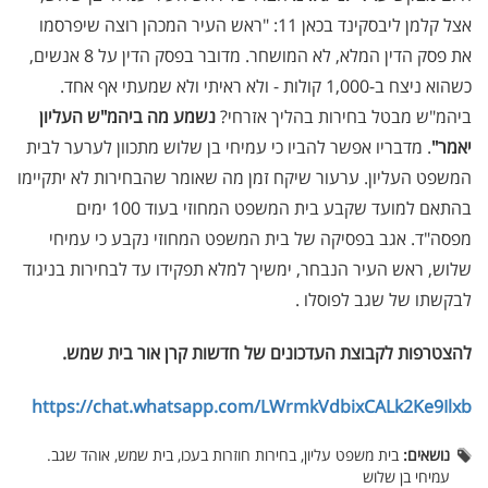
אצל קלמן ליבסקינד בכאן 11: "ראש העיר המכהן רוצה שיפרסמו
את פסק הדין המלא, לא המושחר. מדובר בפסק הדין על 8 אנשים,
כשהוא ניצח ב-1,000 קולות - ולא ראיתי ולא שמעתי אף אחד.
ביהמ"ש מבטל בחירות בהליך אזרחי?
נשמע מה ביהמ"ש העליון
יאמר"
. מדבריו אפשר להביו כי עמיחי בן שלוש מתכוון לערער לבית
המשפט העליון. ערעור שיקח זמן מה שאומר שהבחירות לא יתקיימו
בהתאם למועד שקבע בית המשפט המחוזי בעוד 100 ימים
מפסה"ד. אגב בפסיקה של בית המשפט המחוזי נקבע כי עמיחי
שלוש, ראש העיר הנבחר, ימשיך למלא תפקידו עד לבחירות בניגוד
לבקשתו של שגב לפוסלו .
להצטרפות לקבוצת העדכונים של חדשות קרן אור בית שמש
.
https://chat.whatsapp.com/LWrmkVdbixCALk2Ke9Ilxb
נושאים:
בית משפט עליון, בחירות חוזרות בעכו, בית שמש, אוהד שגב.
עמיחי בן שלוש