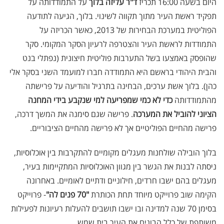
היום בשעה 16:00 תכריז
ד"ר עליזה בלוך
על התמודדותה על
תפקיד ראשת העיר מתוך תקווה לשינוי. בלוך, הגיעה לתודעה
הפוליטית במערכת הבחירות של 2013, כאשר הכריזה על
התמודדות לראשת העיר והצטרפה לרעיון הסקר המקומי. סקר
שהופסק באמצעו בשל התערבות פוליטית חיצונית (נפתלי בנט
והבית היהודי בראשם היא התמודדה חברו למועמד השני בסקר אלי
כהן). בלוך אשת ערכים, הבחינה בתרגיל והודיעה על פרישתה
מהתמודדותה
כדי לא כמי שמפריעה למי שנקבע בידי המחנה
הציוני להוביל את המערכה
. פרישה שגם סימנה את המשך דרכה,
פרישה מהחיים הפוליטיים אך לא פרישה מהחיים הציבוריים.
בלוך הובילה שולחנות מעגלים מקומיים להתקרבות בין אוכלוסיות,
ניסתה לבנות את הגשר בין מגוון האוכלוסיות המתקיימות בעיר,
מעגלים בהם ישבו חרדים, חילוניים ודתיים לאומיים. באחרונה
הקימה שוב פרוייקט מיוחד תחת הכותרת
"70 פנים לה"
- פרוייקט
בסימן 70 שנה למדינה ובו ישבו תושבים להעלות רעיונות לפעילות
משותפת של כלל הבונים את העיר בית שמש.