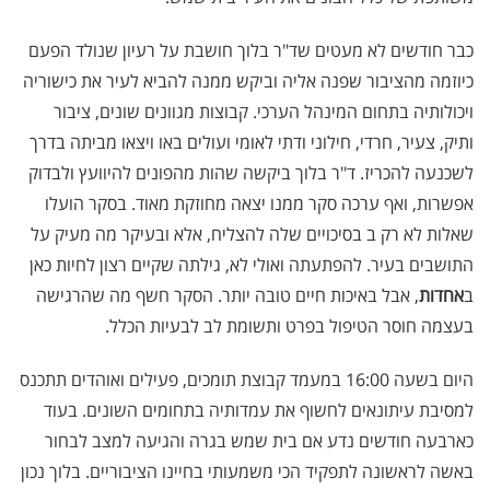
כבר חודשים לא מעטים שד"ר בלוך חושבת על רעיון שנולד הפעם
כיוזמה מהציבור שפנה אליה וביקש ממנה להביא לעיר את כישוריה
ויכולותיה בתחום המינהל הערכי. קבוצות מגוונים שונים, ציבור
ותיק, צעיר, חרדי, חילוני ודתי לאומי ועולים באו ויצאו מביתה בדרך
לשכנעה להכריז. ד"ר בלוך ביקשה שהות מהפונים להיוועץ ולבדוק
אפשרות, ואף ערכה סקר ממנו יצאה מחוזקת מאוד. בסקר הועלו
שאלות לא רק ב בסיכויים שלה להצליח, אלא ובעיקר מה מעיק על
התושבים בעיר. להפתעתה ואולי לא, גילתה שקיים רצון לחיות כאן
ב
אחדות
, אבל באיכות חיים טובה יותר. הסקר חשף מה שהרגישה
בעצמה חוסר הטיפול בפרט ותשומת לב לבעיות הכלל.
היום בשעה 16:00 במעמד קבוצת תומכים, פעילים ואוהדים תתכנס
למסיבת עיתונאים לחשוף את עמדותיה בתחומים השונים. בעוד
כארבעה חודשים נדע אם בית שמש בגרה והגיעה למצב לבחור
באשה לראשונה לתפקיד הכי משמעותי בחיינו הציבוריים. בלוך נכון