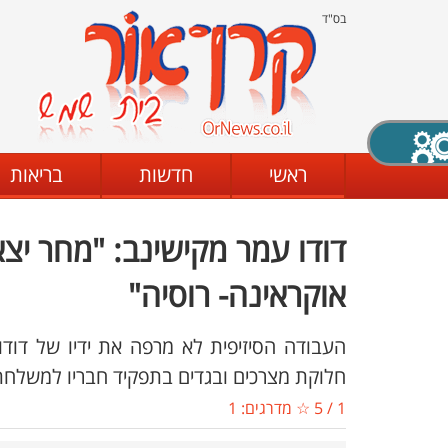
בס"ד
X סגירה
ראשי
חדשות
בריאות
דודו עמר מקישינב: "מחר יצ
דת
מצב שחור - לבן
קביעת ניגודיות
אוקראינה- רוסיה"
העבודה הסיזיפית לא מרפה את ידיו של דודו
ים
גופן קריא
הגדלת האתר
חלוקת מצרכים ובגדים בתפקיד חבריו למשלחת
1
/
5
☆ מדרגים:
1