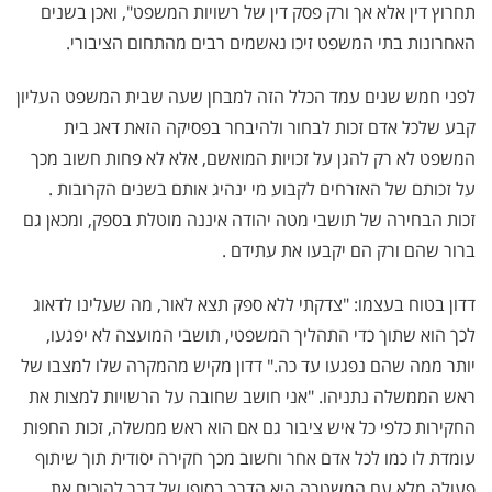
תחרוץ דין אלא אך ורק פסק דין של רשויות המשפט", ואכן בשנים
האחרונות בתי המשפט זיכו נאשמים רבים מהתחום הציבורי.
לפני חמש שנים עמד הכלל הזה למבחן שעה שבית המשפט העליון
קבע שלכל אדם זכות לבחור ולהיבחר בפסיקה הזאת דאג בית
המשפט לא רק להגן על זכויות המואשם, אלא לא פחות חשוב מכך
על זכותם של האזרחים לקבוע מי ינהיג אותם בשנים הקרובות .
זכות הבחירה של תושבי מטה יהודה איננה מוטלת בספק, ומכאן גם
ברור שהם ורק הם יקבעו את עתידם .
דדון בטוח בעצמו: "צדקתי ללא ספק תצא לאור, מה שעלינו לדאוג
לכך הוא שתוך כדי התהליך המשפטי, תושבי המועצה לא יפגעו,
יותר ממה שהם נפגעו עד כה." דדון מקיש מהמקרה שלו למצבו של
ראש הממשלה נתניהו. "אני חושב שחובה על הרשויות למצות את
החקירות כלפי כל איש ציבור גם אם הוא ראש ממשלה, זכות החפות
עומדת לו כמו לכל אדם אחר וחשוב מכך חקירה יסודית תוך שיתוף
פעולה מלא עם המשטרה היא הדרך בסופו של דבר להוכיח את