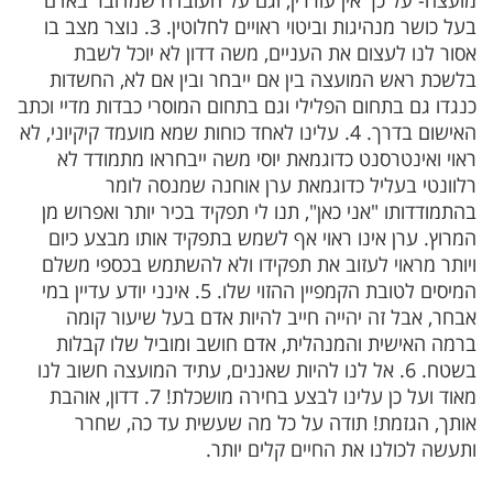
מועצה- על כך אין עוררין, וגם על העובדה שמדובר באדם
בעל כושר מנהיגות וביטוי ראויים לחלוטין. 3. נוצר מצב בו
אסור לנו לעצום את העניים, משה דדון לא יוכל לשבת
בלשכת ראש המועצה בין אם ייבחר ובין אם לא, החשדות
כנגדו גם בתחום הפלילי וגם בתחום המוסרי כבדות מדיי וכתב
האישום בדרך. 4. עלינו לאחד כוחות שמא מועמד קיקיוני, לא
ראוי ואינטרסנט כדוגמאת יוסי משה ייבחראו מתמודד לא
רלוונטי בעליל כדוגמאת ערן אוחנה שמנסה לומר
בהתמודדותו "אני כאן", תנו לי תפקיד בכיר יותר ואפרוש מן
המרוץ. ערן אינו ראוי אף לשמש בתפקיד אותו מבצע כיום
ויותר מראוי לעזוב את תפקידו ולא להשתמש בכספי משלם
המיסים לטובת הקמפיין ההזוי שלו. 5. אינני יודע עדיין במי
אבחר, אבל זה יהייה חייב להיות אדם בעל שיעור קומה
ברמה האישית והמנהלית, אדם חושב ומוביל שלו קבלות
בשטח. 6. אל לנו להיות שאננים, עתיד המועצה חשוב לנו
מאוד ועל כן עלינו לבצע בחירה מושכלת! 7. דדון, אוהבת
אותך, הגזמת! תודה על כל מה שעשית עד כה, שחרר
ותעשה לכולנו את החיים קלים יותר.