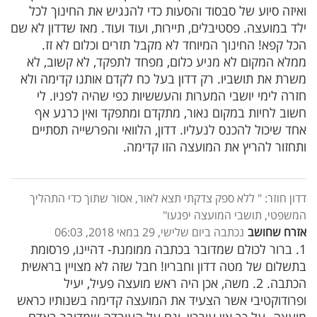
ואיזה סיוע של סבסוד והסעות כדי להנגיש את החינוך לכל
ילד במועצה. פסטיבלים, תיירות, ועוד ועוד. מאז שדדון לא שם
הכל קפא! החינוך המיוחד לא מקבל תזרים וכלום לא זז.
ממלא המקום לא מניע כלום, מפחד לתפקד, לא קשוב, לא
משרת את תושביו. רק דדון בעל כח לקדם אותנו קדימה ולא
חזרה לימי יושבי המערות והעששיות כפי שהיה לפניו. לי
חשוב לחיות במקום נאור, מתקדם ומתפקד ואין כרגע אף
אחד שיכול להכנס לנעליו. דדון, הלוואי והפרשייה תסתיים
ותחזור להריץ את המועצה הזו קדימה.
דדון חוזר: " ללא ספק צדקתי תצא לאור, אסור שתוך כדי התהליך
המשפטי, תושבי המועצה יפגעו"
אזרח שחושב
נכתבה ביום שלישי, 29 במאי 2018, 06:03
1. ברור לכולם שמדובר בכתבה ממומנת- דהיינו, פרסומת
בתשלום של מטה דדון וחבריו! חבל שזה לא מצויין בראשית
הכתבה. 2. משה, אכן היה ראש מועצה פעיל, יעיל
ופרודוקטיבי אשר הצעיד את המועצה קדימה בשנותיו כראש