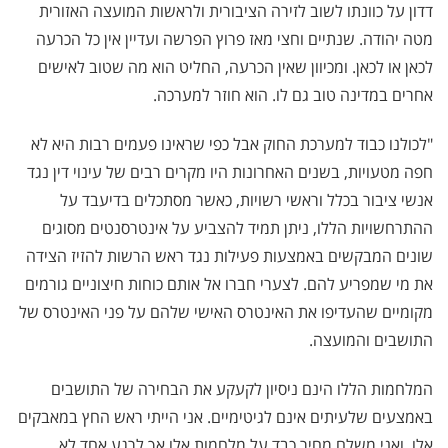
דדון על כוונתו לשוב לזירה הציבורית ולראשות המועצה האזורית
מטה יהודה. שנתיים וחצי מאז פרוץ הפרשה ועדיין אין כל הכרעה
לכאן או לכאן. ומכיוון שאין הכרעה, החליט הוא מה שטוב לאישים
אחרים במדינה טוב גם לו. הוא חוזר למערכה.
"לכולנו כבוד למערכת החוק אבל כפי שראינו פעמים רבות היא לא
חפה מטעויות, בשנים האחרונות היו מקרים רבים של עינוי דין נגד
אנשי ציבור בכלל וראשי רשויות, כאשר מסתכלים בדיעבד על
ההתרחשויות הללו, ניתן תמיד להצביע על אינטרסנטים מסוגים
שונים המבקשים באמצעות פעילות נגד ראש הרשות להזיז הצידה
את מי שמפריע להם. לצערי חברו אל אותם כוחות חיצוניים גורמים
מקומיים שהעדיפו את האינטרס האישי שלהם על פני האינטרס של
התושבים והמועצה.
המלחמות הללו הינם ניסיון לקעקע את הבחירה של התושבים
באמצעים שלעיתים אינם לגיטימיים. אני הייתי ראש החץ במאבקים
אלו, ואני משלם מחיר כבד על מלחמות אלו אך לרגע אחד לא