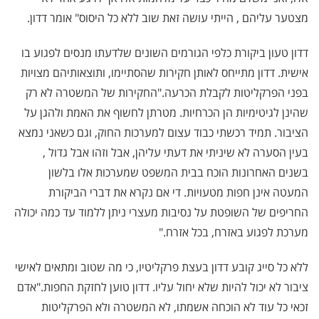
מצטער עליהם , הייתי עושה זאת שוב ללא כל היסוס" אומר דדון.
דדון טעון ביקורת כלפי הגורמים השונים שלדעתו מנסים לפגוע בו
אישית. דדון מתייחס לאותן חקירות שהסתיימו, ותוצאותיהם מצויות
בפני הפרקליטות לקבלת הכרעה."החקירות של המשטרה לא רק
שהינן לגיטימיות הן הכרחיות. מטרתן לחשוף את האמת ולהגן על
הציבור. תמיד רכשתי כבוד עצום למערכות החוק, וגם כשאני נמצא
בעין הסערה לא שיניתי את דעתי עליהן, אבל וזהו אבל גדול ,
בשנים האחרונות הוכח בבית המשפט שמערכות אלו בלשון
המעטה אינן חפות מטעויות. די אם נקרא את דברי הביקורת
החריפים של השופטת על נסיבות מעצרי ניתן ללמוד עד כמה יכולה
מערכת לפגוע באזרח, בכל אזרח."
ללא כל סייג קובע דדון בעצת פרקליטיו, כי מה שטוב ומתאים לאישי
ציבור לא יכול להיות שלא יחול עליו. דדון טוען לחזקת החפות."אדם
זכאי כל עוד לא הוכחה אשמתו, לא המשטרה ולא הפרקליטות