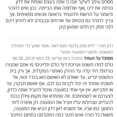
מסכים עימך לעיקר שבו כי אתה בעצם שפתת את דדון
גזרתה את דינו ,ואף שלחתה אותו הבייתה. נכון שיש להזהר
ולשמור על הרשות ולהעמיד בראשה אנשים מתאימים .אך
צריך להזהר גם בזכויות של אזרחים ובכבודם ולא לחרוץ דינם
לפני פסק דין חלוט שמעון קינן
דדון חוזר: " ללא ספק צדקתי תצא לאור, אסור שתוך כדי התהליך
המשפטי, תושבי המועצה יפגעו"
מסתכל על העתיד
נכתבה ביום שלישי, 29 במאי 2018, 06:30
כולם למדו משפט ועריכת דין? כולם תליינים! מי אתם שתגזרו
גורלות? היד קלה על ההדק מאחורי המקלדת. אך ורק בית
המשפט יכריע. עד שאדם לא הואשם הוא בגדר זכאי, אל
תשכחו שמחר זה יכול לקרות גם לכם. אם יואשם תבקרו, עד
אז תתביישו. אין אף אחד במועצה שיכול להוביל אותה כדדון,
לצערכם או לשמחתכם. וזה שממלא את מקומו (ויזל) נכנס
לנעליים שגדולות עליו ויוביל את המועצה רק אחורה לימי
החושך כמו אביו. אל תשכחו לאן דדון הביא את המועצה,
תשאלו כל הורה ואיש חינוך כמה התקדמנו בתחום החינוך