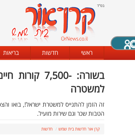
בס"ד
X סגירה
ראשי
חדשות
בריאות
בשורה: -7,500 
דת
מצב שחור - לבן
קביעת ניגודיות
למשטרה
זה הזמן להתגייס למשטרת ישראל!, בואו והצ
ים
גופן קריא
הגדלת האתר
הטבות שכר וגם שירות מועיל.
קרן אור חדשות בית שמש
חדשות