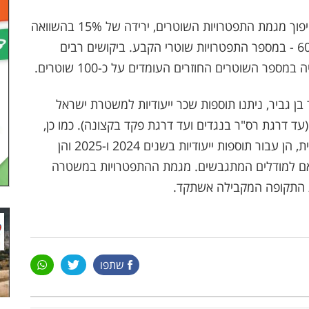
המשרד לביטחון לאומי ומשטרת ישראל חושפים: היפוך מגמת התפטרויות השוטרים, ירידה של 15% בהשוואה
לתקופה המקבילה אשתקד - סה"כ 514, אל מול 607 - במספר התפטרויות שוטרי הקבע. ביקושים רבים
ר השוטרים החוזרים העומדים על כ-100 שוטרים.
ן גביר, ניתנו תוספות שכר ייעודיות למשטרת ישראל
ות המתחילות (עד דרגת רס"ר בנגדים ועד דרגת פקד בקצונה). כמו כן,
צפויות פעימות שכר נוספות, בנוסף לפעימה הנוכחית, הן עבור תוספות ייעודיות בשנים 2024 ו-2025 והן
ם למודלים המתגבשים. מגמת ההתפטרויות במשטרה
שתפו