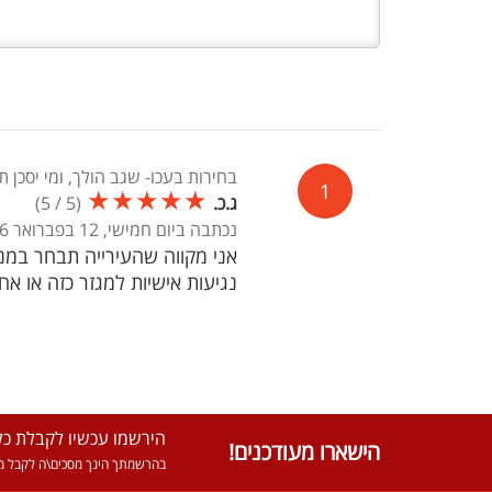
בחירות בעכו- שגב הולך, ומי יסכן
1
★
★
★
★
★
ג.כ.
(
5
/
5
)
נכתבה ביום חמישי, 12 בפברואר 2026, 00:43
אני מקווה שהעירייה תבחר במנכ"
נגיעות אישיות למגזר כזה או א
הירשמו עכשיו לקבלת כל 
הישארו מעודכנים!
בהרשמתך הינך מסכים\ה לקבל מא