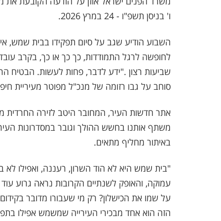
משרד הפנים ישראל אוזן על הודעה הקובעת את מוע
ו' בניסן תשפ"ו - 24 במרץ 2026.
השבוע הודיע שגב על סיום תפקידו בבית שמש, איש
לחופשה לרגל התמודדות, כך כך או כך, בקרב עובד
שביעות רצון ."ידע לדבר, פחות לעשות. הבטיח הרים
סוחב על גבו רזומה של מנכ"ל מפוטר מעיריית חי
אתר חדשות העיר, המחובר היטב לזירה החרדית מע
משתף אותנו בחשש ההולך וגובר במסדרונות העיריי
באיתור מחליף מתאים.
"בית שמש היא לא הוד השרון, רעננה, ואפילו לא ב
עמוקה, והאופק לשנתיים הקרובות נראה גרוע עוד י
על שמו את הכישלון? רק מי שעבורו מדובר בקידום
הזה הוא אחד מבכירי העירייה שמשמש אפילו בתפק