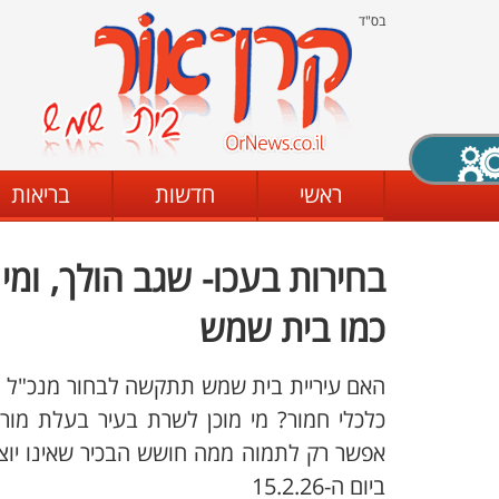
בס"ד
X סגירה
ראשי
חדשות
בריאות
בחירות בעכו- שגב הולך, ומי
דת
מצב שחור - לבן
קביעת ניגודיות
כמו בית שמש
האם עיריית בית שמש תתקשה לבחור מנכ"ל מח
ים
גופן קריא
הגדלת האתר
כלכלי חמור? מי מוכן לשרת בעיר בעלת מור
אפשר רק לתמוה ממה חושש הבכיר שאינו יוצא
ביום ה-15.2.26