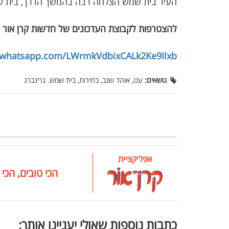
העיר בית שמש הצלחה רבה בהמשך הדרך, בית שמ
להצטרפות לקבוצת העדכונים של חדשות קרן אור 
t.whatsapp.com/LWrmkVdbixCALk2Ke9Ilxb
נושאים:
עכו, אוהד שגב, בחירות, בית שמש. גרינברג
אפליקציית
הכי טובים, הכי 
כתבות נוספות שאולי יעניינו אותך: