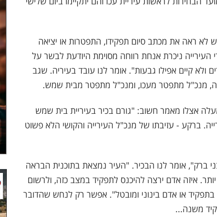
ד הבחירות לראשות עיריית עכו והם יתקיימו ביום שלישי
 לא ראה את מכתב סיום תפקידו, התפטרות או יציאה
י העירייה ניכרת אנחת רווחה מסוימת היודעת לבשר על
 ולא קיים אפילו גבעות". אומר לנו עובד בעיריה. שגב
פה, מנכ"ל מתפטר מעכו, ומנכ"ל מתפטר מבית שמש.
לה אצלו מאמר חשוב: "גורם בכיר בעיריית בית שמש
ה. ברקע - עזיבתו של מנכ"ל העירייה והקושי הלא פשוט
ני ברק", אומר לנו הבכיר. "העיר נמצאת בתוכנית הבראה
ותר. איזה אדם ירצה להיכנס לתפקיד במצב כזה, ולרשום
 בתפקיד או אדם בינוני ומובטל". אפשר רק לנחש שהדובר
יד משנה...