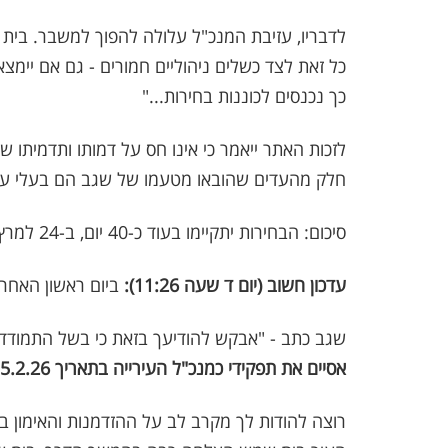
לדבריו, עזיבת המנכ"ל עלולה להפוך למשבר. בית 
כל זאת לצד כשלים ניהוליים חמורים - גם אם יימצ
כך נכנסים לכוננות בחירות..."
לזכות האתר ייאמר כי אינו חס על דמותו ותדמיתו 
חלק מהעדים שהובאו מטעמו של שגב הם בעלי עבר
סיכום: הבחירות יתקיימו בעוד כ-40 יום, ב-24 למרץ. בהצלחה למתמודדים.
עדכון חשוב (יום ד שעה 11:26):
ביום ראשון האחרו
שגב כתב - "אבקש להודיעך בזאת כי בשל התמודדות
אסיים את תפקידי כמנכ"ל העירייה בתאריך 15.2.26.
רוצה להודות לך מקרב לב על ההזדמנות והאימון ב