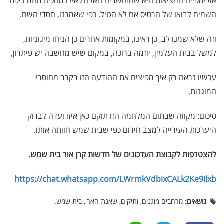
אולימפיים המציאות היא שהתושבים האלה כאילו מחכים תחת כיפת
השמים לבואו של הרסיס אם לא הטיל. כפי שאמרנו, חסדי השם.
וזה שלא שמנו לב, כן ראינו, במקומות אחרים כן הניחו מיגוניות,
למשל בבית העלמין, יוזמה ברוכה, במקום שיש מחשבה יש פיתרון,
עכשיו נראה רק איך מפיצים את ההודעה הזו בקרב מחוסרי
המוגנות.
סיכום: מקווה שבתום המלחמה הזו תוקם כאן איזו ועדה לבדוק
היערכות העירייה למצב חירום כפי שבית שמש חוותה אותו.
להצטרפות לקבוצת העדכונים של חדשות קרן אור בית שמש
.
https://chat.whatsapp.com/LWrmkVdbixCALk2Ke9Ilxb
נושאים:
מרחבים מוגנים, ותיקים, שאגת הארי, בית שמש.