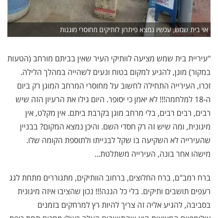
אוי בית שמש, עכשיו נמצא פיתרון לותיקים מחוסרי מוגנות
"עיריית בית שמש מציעה לוותיקי העיר שאין בביתם מורחב (הטעות
במקור) מוגן, להגיע למקום בטוח ונעים לשהייה במהלך הלילה.
זכרו, העירייה התחילה לחשוב על מחוסרי המרחב המוגן רק ביום
ה-18 למלחמה!!! לא יאמן כי יסופר. היום גילו את הרעיון הזה שיש
רבים, רבים רבים, בלי מרחב מוגן בקרבת ביתם. אין מקלט, אין
מיגונית, ומה שיש זה רק חסדי השם. והיכן נמצא המקום? בבניין
שהעירייה לא השקיעה בו שקל לבנייתו ולתוספת הקומה שלו.
מישהו אחר בונה, העירייה משתלטת...
ברח רמב"ם, ברח החלוצים, ברחוב הוותיקים, מתגוררים מתחת לגג
רעפים תושבים ותיקים. בלי כל הגנה!!! נכון שהציבו איזה מיגונית
בסביבה, להגיע אליה זה צריך להיות רץ למרחקים בזמנים