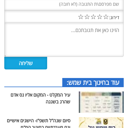
☆
☆
☆
☆
☆
דירוג:
עוד בחינוך בית שמש:
עיר המקלט - המקום אליו נס אדם
שהרג בשגגה
סיום שנה"ל תשפ"ו- הישגים אישיים
וגם מערכתיים בחינוך המ"מ