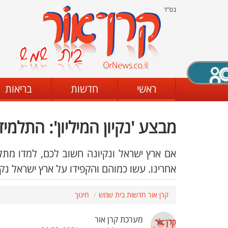
בס"ד
X סגירה
ראשי
חדשות
בריאות
מבצע 'נקיון המיליון': התלמ
דת
מצב שחור - לבן
קביעת ניגודיות
אם ארץ ישראל ונקיונה חשוב לכם, למדו מתל
אחרינו. עשו כמוהם והקפידו על ארץ ישראל נקי
ים
גופן קריא
הגדלת האתר
קרן אור חדשות בית שמש
חינוך
מערכת קרן אור