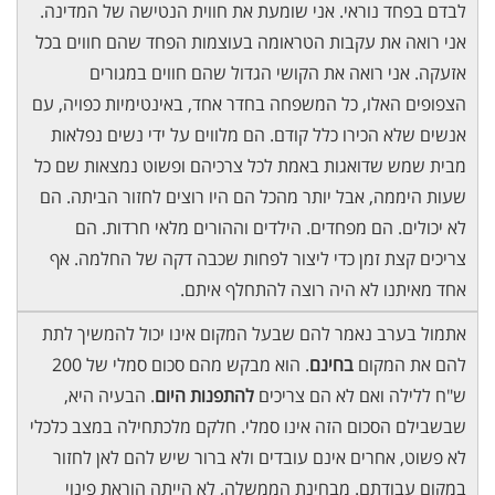
לבדם בפחד נוראי. אני שומעת את חווית הנטישה של המדינה.
אני רואה את עקבות הטראומה בעוצמות הפחד שהם חווים בכל
אזעקה. אני רואה את הקושי הגדול שהם חווים במגורים
הצפופים האלו, כל המשפחה בחדר אחד, באינטימיות כפויה, עם
אנשים שלא הכירו כלל קודם. הם מלווים על ידי נשים נפלאות
מבית שמש שדואגות באמת לכל צרכיהם ופשוט נמצאות שם כל
שעות היממה, אבל יותר מהכל הם היו רוצים לחזור הביתה. הם
לא יכולים. הם מפחדים. הילדים וההורים מלאי חרדות. הם
צריכים קצת זמן כדי ליצור לפחות שכבה דקה של החלמה. אף
אחד מאיתנו לא היה רוצה להתחלף איתם.
אתמול בערב נאמר להם שבעל המקום אינו יכול להמשיך לתת
להם את המקום
בחינם
. הוא מבקש מהם סכום סמלי של 200
ש"ח ללילה ואם לא הם צריכים
להתפנות היום
. הבעיה היא,
שבשבילם הסכום הזה אינו סמלי. חלקם מלכתחילה במצב כלכלי
לא פשוט, אחרים אינם עובדים ולא ברור שיש להם לאן לחזור
במקום עבודתם. מבחינת הממשלה, לא הייתה הוראת פינוי