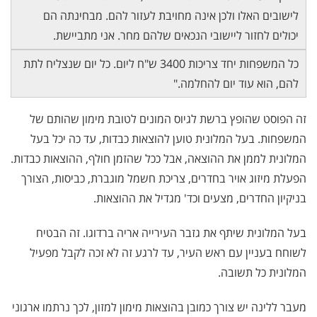
לישובים האלו ולכן אינה מחויבת לעזור להם. מבחינתה הם
יכולים לחזור ליישובי הנכאים שלהם מחר. אני מתביישת.
כל המשפחות יחד צריכות 3400 ש"ח ליום. כל יום שנצליח לתת
להם, הוא עוד יום להחלמה."
זה הפוסט שהופץ ברשת לגיוס המונים לטובת מימון שהותם של
המשפחות. בעל המלונית טוען להוצאות כבדות, עד כה יכל בעל
המלונית לממן את ההוצאה, אבל ככל שהזמן חולף, ההוצאות כבדות.
הפעלת מיזוג אויר בחדרים, צריכת חשמל מוגברת, כביסות, הצורך
בניקיון החדרים, מצעים וכד' מגדיל את ההוצאות.
בעל המלונית שיתף את גזבר העירייה אריה ברדוגו. זה הבטיח
לשוחח בעניין עם ראש העיר, עד לרגע זה לא זכה לקבל מפעיל
המלונית כל תשובה.
מעבר ללינה יש צורך כמובן בהוצאות מימון למזון, לכך נרתמו ארגוני