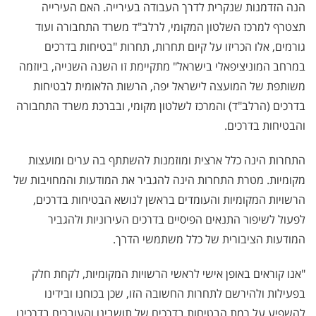
הנה הזדמנות שנקרית לדרך העבודה בעירייה. האם העירייה
תצטרף למרכז השלטון המקומי, לרלב"ד משרד התחבורה ועוד
גורמים, אלו הכריזו על קיום תחרות, תחרות "בטיחות בדרכים
במרחב המוניציפאלי בישראל" מתקיימת זו השנה השנייה, ביוזמה
משותפת של המועצה לישראל יפה, הרשות הלאומית לבטיחות
בדרכים (הרלב"ד) והמרכז לשלטון מקומי, ובברכת משרד התחבורה
והבטיחות בדרכים.
התחרות הינה כלל ארצית ומוזמנות להשתתף בה ערים ומועצות
מקומיות. מטרת התחרות הינה להגביר את המודעות והמחויבות של
הרשויות המקומיות והעומדים בראשן לנושא הבטיחות בדרכים,
לפעול לשיפור התנאים הפיסיים בדרכים העירוניות ולהגביר
המודעות הציבורית של כלל משתמשי הדרך.
"אנו קוראים באופן אישי לראשי הרשויות המקומיות, לקחת חלק
בפעילות ולהירשם לתחרות החשובה הזו, שכן בכוחנו ובידינו
להשפיע על רמת הבטיחות בדרכים של תושבינו והעוברים בדרכינו