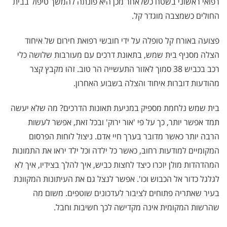
רפואי ראשוני בשטח כשלאחר מכן היא פונתה להמשך טיפול בבית
החולים כשמצבה מוגדר קל.
פצועה באורח קל טופלה על ידי חובשי רפואת חירום של איחוד
הצלה מסניף בית שמש, בתאונת דרכים עם מעורבות שלושה כלי
רכב בכביש 38 סמוך לאזור התעשייה הר טוב. זהו מקבץ קצר
מהודעות דוברות איחוד והצלה בשבוע האחרון.
בית שמש נלחמת מספיק במניעת תאונות הדרכים? מה שלא יעשה
תמד אפשר יותר, כך על פי 'אור ירוק' ובכל זאת, אפשר לעשות
הרבה יותר כאשר מדובר בערך חיי אדם. ניצול לוחות הפרסום
המקומיים למודעות רחוב, כאשר כל ילדה וכל ילד יראו את התמונות
המהדהדות מולן יזכרו כיצד לחצות כביש, איך להלך בצידיו, איך לא
לגלגל כדור אל הכבוש וכו'. אפשר לנצל גם את העיתונות המקוונת
בעיר שאתריה פתוחים לציבור לעדכונים שוטפים. משום מה
שהרשות המקומית אינה מקדישה לכך חשיבות וחבל.