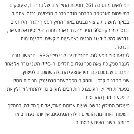
המילואים מחטיבה 261, חטיבת המילואים של בה״ד 1, שעוסקים
במשימות האבטחה במרחב הגדר בדרום הרצועה, נכנסו אתמול
בבוקר למשימת פיצוץ מבנים באזור החיץ הסמוך לגדר. הלוחמים
נכנסו למרחק כ600 מטר מהגדר באזור מחנה הפליטים אלמוע׳אזי,
ונדרשו להשמיד 10 מבנים באמצעות מוקשים יחד עם צוותי
הנדסה.
לקראת סוף הפעילות, מחבלים ירו שני טילי RPG - הראשון נורה
לעבר טנק, כתוצאה מכך נפלו 2 חללים. ה-RPG השני נורה אל אחד
המבנים שבתוכם כבר היו אמצעי החבלה שמוכנים לפיצוץ.
שני המבנים קרסו - והמקום הפך לאתר הרס ענק. הכוחות החלו
בפעולות חילוץ, והוקפצו כוחות רבים למקום כדי להתחיל ולחלץ את
הנפגעים מבין ההריסות.
פעולות החילוץ נמשכו שעות ארוכות מאוד, אל תוך הלילה. במהלך
השעות האחרונות הושלם חילוץ הנפגעים, אין יותר נעדרים או
מנותקי קשר. האירוע הסתיים.