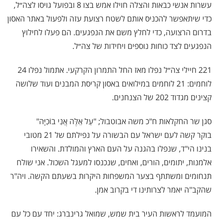
עשרות אנשי כבאות והצלה חוילו אמש בצו 8 ובפועל גויסו לצה״ל,
כדי שיתאפשר להכניס אותם לשטח רצועת עזה ולפעול באתר האסון
בדרום הרצועה, כדי לחלץ משם את הנפגעים. הם פעלו לחילוץ
הנפגעים לצד כוחות נוספים ויחידות של צה״ל.
221 חיילי צה״ל נפלו מאז החל התמרון הקרקעי. אתמול נפלו 24
לוחמים: 21 לוחמים במילואים באסון קריסת המבנים ועוד שלושה
קצינים מגדוד 202 של הצנחנים.
סגן שר החקלאות ח"כ משה אבוטבול; "עַל אֵלֶּה אֲנִי בוֹכִיָּה"
בוקר קשה לעם ישראל עם הבשורה על נפילתם של 21 מטובי
בנינו הי"ד, שנפלו בהגנה על העם הארץ והמולדת. והשאירו
אלמנות, יתומים, הורים, ואחים, שנכנסו למעגל השכול. אני שולח
תנחומים ומשתתף בצער המשפחות היקרות בשעתם הקשה. ויה"ר
שהקב"ה יאמר לצרותינו די בקרוב אמן.
המועמד לראשות העיר בית שמש, שמואל גרינברג: יחד עם כל עם