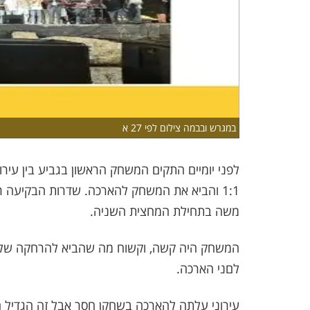
במגרש ובבמה צילום לפי 27 א
לפני יומיים התקים המשחק הראשון בגביע בין עיר
1:1 והביא את המשחק להארכה. שדרות הבקיעה ר
משה בתחילת המחצית השניה.
המשחק היה קשה, וקשוח מה שהביא להרחקה של
לםני הארכה.
עירוני עלתה להארכה בשחקן חסר אבל זה הגדיל 