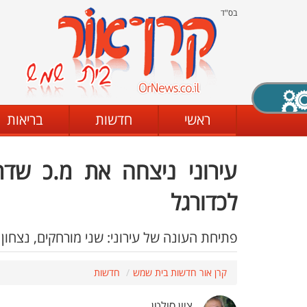
בס"ד
X סגירה
ראשי
חדשות
בריאות
עירוני ניצחה את מ.כ שדר
דת
מצב שחור - לבן
קביעת ניגודיות
לכדורגל
פתיחת העונה של עירוני: שני מורחקים, נצחון
ים
גופן קריא
הגדלת האתר
קרן אור חדשות בית שמש
חדשות
ציון סולטן