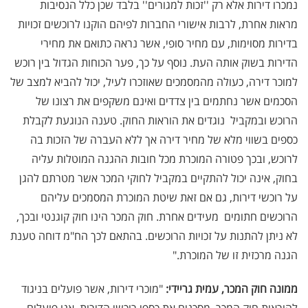
נמכרו דירות אלא רק ''זכות למגורים'' בלבד שכן כלל הנסיבות
מראות אחרת, לרבות אישורי החברות לפיהם הוקנו לרוכשים זכויות
בדירות מסוימות, עם מחיר סופי, אשר נראה כתואם את מחירי
הדירות בשוק אותה העת. נוסף על כך, פער הכוחות הגדול בין רוכש
למוכר דירה, כעולה מהמסמכים שאוזכרו לעיל, יכול להביא למצב של
הסכמים אשר נחתמים בין צדדים ואינם משקפים את רצונו של
הרוכש ובמקביל  נוגדים את הוראות החוק. טענה הנוגעת לקבלת
כספים בשווי מלא של מחיר דירה אך ללא העברה של הזכות בה
לרוכש, ובכך פטורה המוכרת מכל חובות ההגנה המוטלות עליה
בחוק, אינה יכול להתקיים במקביל לחוקי המכר אשר מטרתם להגן
על רוכשי דירות, גם אם זאת שיטת המוכרת המסמכים עליהם
הרוכשים חתומים  מעידים אחרת. חוק המכר הינו חוק קוגנטי ובכך,
לא ניתן להתנות על זכויות הרוכשים. בהתאם לכך הח"מ דוחה טענת
הגנה מרכזית זו של המוכרת."
ממונה חוק המכר, עמית גריידי:
"מוכרי דירות, אשר פועלים בניגוד