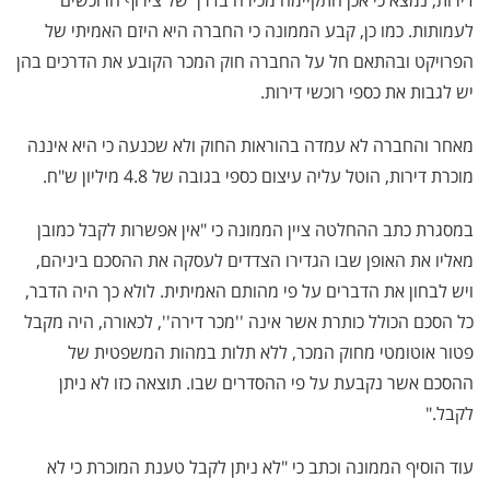
דירות, נמצא כי אכן התקיימה מכירה בדרך של צירוף הרוכשים
לעמותות. כמו כן, קבע הממונה כי החברה היא היזם האמיתי של
הפרויקט ובהתאם חל על החברה חוק המכר הקובע את הדרכים בהן
יש לגבות את כספי רוכשי דירות.
מאחר והחברה לא עמדה בהוראות החוק ולא שכנעה כי היא איננה
מוכרת דירות, הוטל עליה עיצום כספי בגובה של 4.8 מיליון ש"ח.
במסגרת כתב ההחלטה ציין הממונה כי "אין אפשרות לקבל כמובן
מאליו את האופן שבו הגדירו הצדדים לעסקה את ההסכם ביניהם,
ויש לבחון את הדברים על פי מהותם האמיתית. לולא כך היה הדבר,
כל הסכם הכולל כותרת אשר אינה ''מכר דירה'', לכאורה, היה מקבל
פטור אוטומטי מחוק המכר, ללא תלות במהות המשפטית של
ההסכם אשר נקבעת על פי ההסדרים שבו. תוצאה כזו לא ניתן
לקבל."
עוד הוסיף הממונה וכתב כי "לא ניתן לקבל טענת המוכרת כי לא