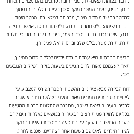
מדובר בצומת רפאים- לוז, שני רחובות סמוכים בהם מצויים מוסדות
חינוך רבים, באתר המוכר כמוקד סיכון בעייתי בגלל היותו סמוך
למספר רב של מוסדות חינוך, מרביתם לגילאי בתי הספר היסודי.
הנה הרשימה: בי"ס חמדת התורה, בי"ס תורת חסד, אולפנות גילה
ונגה, ישיבת זכרון דוד בי"ס כה תאמר, בית מדרש בית מרדכי, תלמוד
תורה, תורת משה, בי"ס שלב ובי"ס הראל, פניני חן,
הבעיה המרכזית היא עמדת הורדת ילדים לכלל מוסדות החינוך.
תארו לעצמכם מאות ילדים מגיעים בשעות בוקר והפקקים הנובעים
מכך.
דוח הבקרה מביא צילומים מהשטח, הסבר מפורט המצביע על
ליקויים בטיחותיים חמורים מאוד. ומעניין שלא הדוח הוא שגרם
לבכירי העירייה לצאת לשטח, מתברר שהתלונות הרבות המגיעות
בכל יום למוקד פניות הציבור בעירייה בנושאים כאלה ודומים להם.
טענות התושבים בעיקר על התופעה המסוכנת בשעות הבוקר
לפיזור הילדים ולאיסופם בשעות אחר הצהריים, שכנעו לחרוג