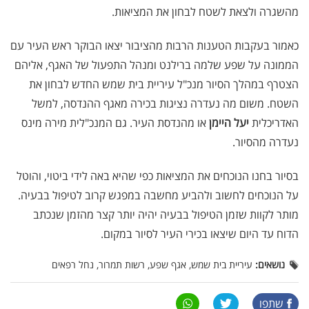
מהשגרה ולצאת לשטח לבחון את המציאות.
כאמור בעקבות הטענות הרבות מהציבור יצאו הבוקר ראש העיר עם
הממונה על שפע שלמה ברילנט ומנהל התפעול של האגף, אליהם
הצטרף במהלך הסיור מנכ"ל עיריית בית שמש החדש לבחון את
השטח. משום מה נעדרה נציגות בכירה מאגף ההנדסה, למשל
האדריכלית
יעל היימן
או מהנדסת העיר. גם המנכ"לית מירה מינס
נעדרה מהסיור.
בסיור בחנו הנוכחים את המציאות כפי שהיא באה לידי ביטוי, והוטל
על הנוכחים לחשוב ולהביע מחשבה במפגש קרוב לטיפול בבעיה.
מותר לקוות שזמן הטיפול בבעיה יהיה יותר קצר מהזמן שנכתב
הדוח עד היום שיצאו בכירי העיר לסיור במקום.
נושאים:
עיריית בית שמש, אגף שפע, רשות תמרור, נחל רפאים
שתפו