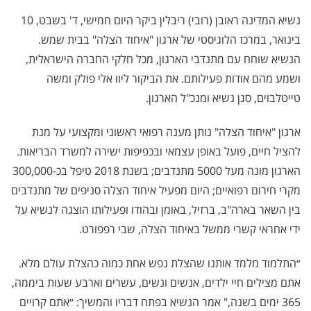
נשיא המדינה ראובן (רובי) ריבלין ביקר היום חמישי, ד' בשבט, 10
בינואר, במרכז הלוגיסטי של ארגון "איחוד הצלה" בבית שמש.
הנשיא שוחח עם מתנדבי הארגון, מכל חלקי החברה הישראלית,
ושמע מהם אודות פעילותם. את הביקור ליוו אלי פולק ומשה
טייטלבוים, סגן נשיא ומנכ"ל הארגון.
ארגון "איחוד הצלה" נותן מענה רפואי ראשוני ומקצועי על מנת
להציל חיים, פועל באופן עצמאי ובכפיפות ישירה למשרד הבריאות.
הארגון מונה מעל 5000 מתנדבים; בשנת 2018 טיפל בכ-300,000
מקרי חירום רפואיים; היום מפעיל איחוד הצלה סניפים של מתנדבים
בין השאר בארה"ב, ברזיל, באומן ובהודו ופעילותו הוצגה לנשיא על
ידי אחראי קשרי ממשל באיחוד הצלה, שבי רפפורט.
״התלמוד מלמד אותנו שהצלת נפש אחת כמוה כהצלת עולם מלא.
אתם מצילים חיי ילדים, אנשים ונשים, עשרים וארבע שעות ביממה,
365 ימים בשנה," אמר הנשיא בפתח דבריו והמשיך: ״אתם קרויים