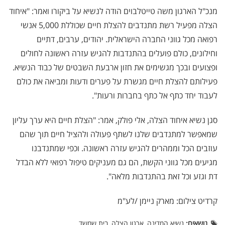
מנכ"ל הארגון משה טייטלבוים הודה לנשיא על ביקורו ואמר: "איחוד
הצלה מפעיל רשת מתנדבים להצלת חיים שכוללת 5,000 אנשי
רפואה מכל גווני החברה הישראלית. יהודים, ערבים, דתיים
וחילונים, כולם פועלים בהתנדבות להגיש עזרה ראשונה לחולים
ופצועים ובכך מגשימים את חזון ארבעת השבטים של כבוד הנשיא.
פעילותם להצלת חיים מגשרת על פערים ודעות ומביאה את כולם
לעבוד יחד כתף אל כתף בחברות ורעות".
סגן נשיא איחוד הצלה, אלי פולק, אמר: "הצלת חיים היא ערך עליון
שמאפשר למתנדבים שלנו לשתף פעולה ולהציל חיים תוך שהם
עוזבים הכל וממהרים להגיש עזרה ראשונה. וכפי שמתנדבנו
מגיעים מכל גווני הקשת, הם גם מעניקים טיפול רפואי ללא הבדל
דת וגזע וכל זאת בהתנדבות מלאה".
קרדיט צילום: מארק ניימן /לע"מ
נושאים:
נשיא המדינה, ארגון הצלה, בית שמשד