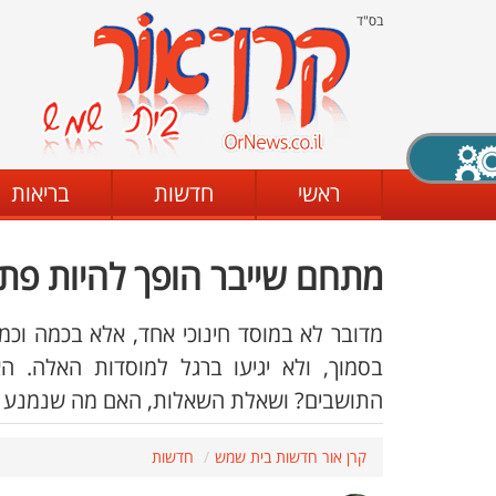
בס"ד
X סגירה
ראשי
חדשות
בריאות
מתחם שייבר הופך להיות פתר
דת
מצב שחור - לבן
קביעת ניגודיות
מדובר לא במוסד חינוכי אחד, אלא בכמה וכמ
בסמוך, ולא יגיעו ברגל למוסדות האלה. 
התושבים? ושאלת השאלות, האם מה שנמנע מ
ים
גופן קריא
הגדלת האתר
קרן אור חדשות בית שמש
חדשות