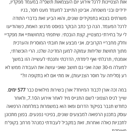
אות הצטיינות לרגל אירוע יום העצמאות תשפ"ה במעמד מפקדיו,
ידידים ובני משפחה. אביטן התייצב למעמד מעט חסר, בניו
משרתים בצבא בתפקידים שונים, והוא הביע זאת בדברי התודה
לרגל המעמד. הנה כך כתב הבוקר בפוסט מרגש: האמת, כשהודיעו
לי על בחירתי כמצטיין, קצת הובכתי. שיתפתי בתחושותיי את מפקדיי
וחלק מחבריי הקרובים. אני מבצע את חובתי המוסרית והערכית
מתוך תחושת שליחות עמוקה למען המדינה שלנו. הרי הוכשרתי,
אומנתי, תרגלתי ואף לימדתי, הדרכתי וחנכתי לעשייה הזו במשך
למעלה מ-30 שנה ואני גם חושב שאני עושה את העבודה ממש לא
רע (סליחה על חוסר הצניעות), אז מתי אם לא בתקופה זו?"
במה זכה אורן לכבוד המיוחד? אורן בשירות מילואים כבר
577 ימים
.
שייך לגיס הצפוני לשם התגייס מיד לאחר אירוע ה7.10, ולאחר
כחודש תגבר בפיקוד הדרום ומאז הוא במשמרות במלחמה הרפואה
עוסק בתכנון הרפואה למבצעים שונים, בפינוי נפגעים. בפצן מתכונן
לתכניות כאלה ואחרות. זאת במקביל לעבודתי כמנהל מרחב בקופ"ח
מאוחדת.