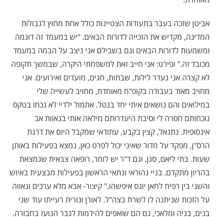
אביטן שזכה בעבר בתעודות הצטיינות כולל אחת מחוץ לגבולות
המדינה, מקדיש את הזכייה לדורות הבאים. "יש במעמד זה דוגמה
ומשמעות לדורות הבאים וגם בשבילם אני ניצב על הבמה במעמד
מכובד זה." ופירט: אני חייב זאת למשפחתי היקרה, שבמשך תקופה
לא קצרה אני נעדר לילות, שבתות, חגים, מועדים ואירועים. אני
מחויב מאוד בעבודה בקופ"ח מאוחדת, מחויב לעשייה שלי
במילואים והם נושאים איתי יחד בנטל. אתמול ילדיי לא נכחו בטקס
נוכחותם חסרה לי וסיבת היעדרותם מילאה אותי בגאוות אב
אינסופית. נתנאל, קצין בקבע, עתודאי שמקבל היום את דרגת
הרס"ן, מפקד על מדור שאיני יכול לפרט כאן, נמצא בפעילות באותן
שעות. בתי ליאם, סגן, וגם ד"ר יש לומר, רופאה צבאית שנמצאת
בהריון מתקדם. בניי נהוראי ונתאי הראשון בפעילות מבצעית באיוש
והשני בין רפיח לחאן יונס איפשהו." קיצור- אבא מלא ערכים וגאווה
על הזכות שניתנה לו לשרת בצה"ל. לאורן ונורית רעייתו עוד שני
בנים, בניה ומלאכי, גם הם שואפים להידמות לגבר הנועז בחבורה.