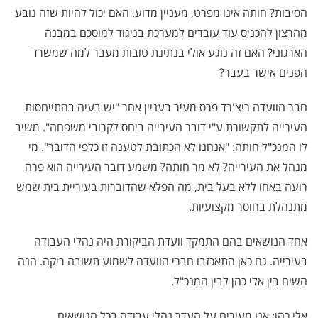
הסיבות? חותה אינו מפרט, מעניין מדוע. האם יכול להיות שזה נובע
מהרצון להכניס עוד עובדים למערכת בניגוד למוסכם במבנה
הארגוני? האם זה נוגע אולי בנתינת טובות מעבר למה שמשרד
הפנים אישר בעבר?
חבר הוועדה ריצ'רד פרס מעיר בעניין אחר "יש בעיה בהתייחסות
העירייה לתקשורת ע"י דובר העירייה ביחס לקרובי משפחה". משיב
לו המנכ"ל חותה: "אנחנו לא הכתובת לטענה זו כלפי הדובר". מי
מנהל את העירייה? לא מר חותה? משמע דובר העירייה הוא פרה
רועה באחו ללא בעל בית, מה הפלא שהדוברות בעיריית בית שמש
מתנהלת בחוסר מקצועיות.
אחד הנושאים בהם התמקד וועדת הביקורת היה נהלי העבודה
בעירייה. גם כאן התאכזבו חברי הוועדה לשמוע תשובה ריקה. הנה
השיח בין אלי כהן לבין המנכ"ל.
אלי כהן: אנו מעירים על העדר נהלי עבודה בכל הנושאים