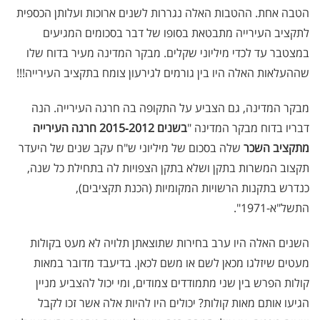
הטבה אחת. ההטבות האלה נגררות לשנים ארוכות ועלותן הכספית
לתקציב העירייה מתבטאת בסופו של דבר בסכומים המגיעים
במצטבר עד לכדי מיליוני שקלים. מבקר המדינה מעיר בדוח שלו
שההעלאות האלה היו בין גורמים לגירעון צומח בתקציב העירייה!!!
מבקר המדינה, גם הצביע על התקופה בה חרגה העירייה. הנה
דבריו בדוח מבקר המדינה "
בשנים 2012‑2015
חרגה העירייה
מתקציב השכר
שלה בסכום של מיליוני ש"ח עקב שנים של היעדר
תקצוב המשרות בתקן ושלא בתקן הצפויות לה בתחילת כל שנה,
כנדרש בתקנות הרשויות המקומיות (הכנת תקציבים),
התשל"א-1971".
השנים האלה היו ערב בחירות שתוצאתן תלויה לא מעט בקולות
מעטים שיזלגו מכאן לשם או משם לכאן. בדיעבד מדובר במאות
קולות הפרש בין שני מתמודדים צמודים, ומי יכול להצביע מניין
הגיעו אותם מאות קולות? יכולים היו להיות אלה אשר זכו לקבל