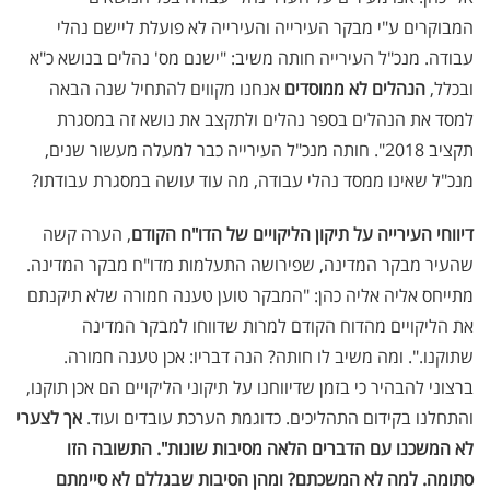
המבוקרים ע"י מבקר העירייה והעירייה לא פועלת ליישם נהלי
עבודה. מנכ"ל העירייה חותה משיב: "ישנם מס' נהלים בנושא כ"א
ובכלל,
הנהלים לא ממוסדים
אנחנו מקווים להתחיל שנה הבאה
למסד את הנהלים בספר נהלים ולתקצב את נושא זה במסגרת
תקציב 2018". חותה מנכ"ל העירייה כבר למעלה מעשור שנים,
מנכ"ל שאינו ממסד נהלי עבודה, מה עוד עושה במסגרת עבודתו?
דיווחי העירייה על תיקון הליקויים של הדו"ח הקודם
, הערה קשה
שהעיר מבקר המדינה, שפירושה התעלמות מדו"ח מבקר המדינה.
מתייחס אליה אליה כהן: "המבקר טוען טענה חמורה שלא תיקנתם
את הליקויים מהדוח הקודם למרות שדווחו למבקר המדינה
שתוקנו.". ומה משיב לו חותה? הנה דבריו: אכן טענה חמורה.
ברצוני להבהיר כי בזמן שדיווחנו על תיקוני הליקויים הם אכן תוקנו,
והתחלנו בקידום התהליכים. כדוגמת הערכת עובדים ועוד.
אך לצערי
לא המשכנו עם הדברים הלאה מסיבות שונות". התשובה הזו
סתומה. למה לא המשכתם? ומהן הסיבות שבגללם לא סיימתם