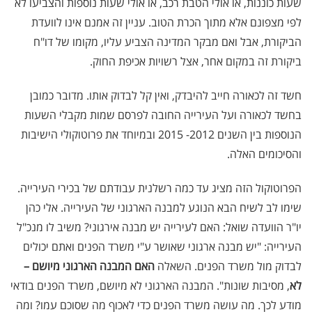
שעות כוננות, או אולי הטבת רכב, או אולי שעות נוספות והצביעו לא
לפי מצפונם אלא מתוך הכרת הטוב. עניין זה אמנם אינו לוועדת
הביקורת, אבל ואם מבקר המדינה הצביע עליו, מקומו של דו"ח
ביקורת זה במקום אחר, אצל רשויות אכיפת החוק.
חשד זה לכאורה חייב להיבדק, ואין קל לבדוק אותו. מדובר כמובן
בחשד לכאורה ועל העירייה החובה לפרסם שמות מקבלי השעות
הנוספות בין השנים 2012- 2015 ובמיוחד את פרוטוקולי הישיבות
והסיכומים האלה.
הפרוטוקול הזה מציג עד כמה רשלנית עבודתם של בכירי העירייה.
שימו לב לשיח הבא הנוגע למבנה הארגוני של העירייה. אלי כהן
יו"ר הוועדה שואל: האם לעירייה יש מבנה אירגוני? משיב לו מנכ"ל
העירייה: "יש מבנה ארגוני שאושר ע"י משרד הפנים ואתם יכולים
לבדוק מול משרד הפנים. השאלה
האם המבנה הארגוני מיושם –
לא
, מסיבות שונות". המבנה הארגוני לא מיושם, משרד הפנים בודאי
מודע לכך. מה עושה משרד הפנים כדי לאכוף מה שסוכם עמו? ומה