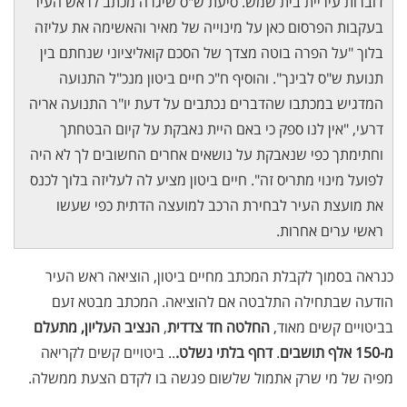
דוברות עיריית בית שמש. סיעת ש"ס שיגרה מכתב לראש העיר
בעקבות הפרסום כאן על מינוייה של מאיר והאשימה את עליזה
בלוך "על הפרה בוטה מצדך של הסכם קואליציוני שנחתם בין
תנועת ש"ס לבינך". והוסיף ח"כ חיים ביטון מנכ"ל התנועה
המדגיש במכתבו שהדברים נכתבים על דעת יו"ר התנועה אריה
דרעי, "אין לנו ספק כי באם היית נאבקת על קיום הבטחתך
וחתימתך כפי שנאבקת על נושאים אחרים החשובים לך לא היה
לפועל מינוי מתריס זה". חיים ביטון מציע לה לעליזה בלוך לכנס
את מועצת העיר לבחירת הרכב למועצה הדתית כפי שעשו
ראשי ערים אחרות.
כנראה בסמוך לקבלת המכתב מחיים ביטון, הוציאה ראש העיר
הודעה שבתחילה התלבטה אם להוציאה. המכתב מבטא זעם
בביטויים קשים מאוד,
החלטה חד צדדית
,
הנציב העליון,
מתעלם
מ-150 אלף תושבים
.
דחף בלתי נשלט.
.. ביטויים קשים לקריאה
מפיה של מי שרק אתמול שלשום פגשה בו לקדם הצעת ממשלה.