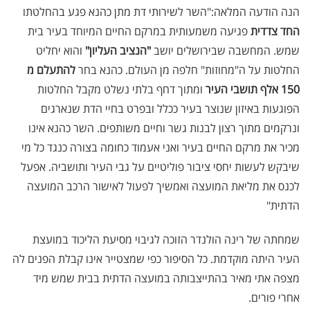
הנה הודעה המלאה:"השר לשירותי דת מתן כהנא פגע בהחלטתו
החד צדדית
פגיעה משמעותית במרקם החיים המיוחד בעיר בית
שמש. המחשבה שבירושלים יושב
"הנציב העליון"
והוא יחליט
החלטות על ה"מחוזות" חלפה מן העולם. כהנא בחר
להתעלם מ
150 אלף תושבי העיר
ומתוך דחף בלתי נשלט מקבל החלטות
הפוגעות באיזון שנוצר בעיר ככלל ובפרט בחיי הדת שנארגים
ונרקמים מתוך רצון לבנות גשר וחיים משותפים. השר כהנא אינו
מכיר את מרקם החיים בעיר ואני אעמוד כחומה בצורה כנגד כל מי
שיבקש לעשות יחסי ציבור פוליטיים על גבי העיר ותושביה. אפעל
לכנס את מליאת המועצה ואמשיך לפעול לאישור הרכב המועצה
הדתית"
שמחתה של רינה הולנדר הזוכה לגיבוי מסיעת הליכוד במועצת
העיר היתה מוקדמת. כל הסיפור כפי שמצטייר אינו קבלת הפנים לה
מצפה אתי מאיר בהתייצבותה במועצה הדתית בבית שמש מיד
אחרי פורים.