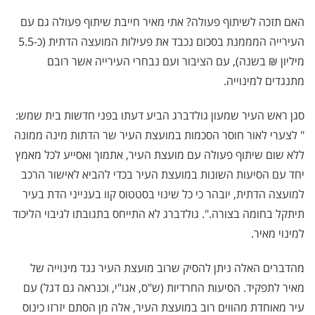
האם תזכה לשיתוף פעולה? אתי מאיר חייבת שיתוף פעולה גם עם
העירייה המממנת בסכום נכבד את פעילות המועצה הדתית (כ-5.5
מיליון ₪ בשנה), עם הציבור ועם נבחרי העירייה אשר רובם
מתנגדים למינוייה.
סגן ראש העיר שמעון גולדברג הביע דעתו בפני חדשות בית שמש:
" לצערי לאור חוסר הסכמות במועצת העיר שר הדתות מינה ממונה
ללא שום שיתוף פעולה עם מועצת העיר, אתמוך ואסייע לכל מאמץ
יחד עם הסיעות השונות במועצת העיר בכדי להביא לאישור הרכב
למועצה הדתית, יובהר כי כל שינוי בסטטוס קוו בענייני הדת בעיר
תיתקל בחומה בצורה.". גולדברג לא התייחס בתגובתו לגיבוי הליכוד
למינוי מאיר.
מהדברים האלה ניתן להסיק שרוב מועצת העיר נגד מינוייה של
מאיר לתפקיד. הסיעות החרדיות (ש"ס, אגו"י, וכנראה גם דגל) עם
עיר מאוחדת מהווים רוב במועצת העיר, אלה מן הסתם יזרזו כינוס