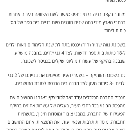
מדובר בקצב בניה בלתי נתפס כאשר לשם השוואה בערים אחרות
ברחבי הארץ מידי כמה שנים חוגגים סיום בניית בית ספר של מס'
כיתות לימוד
בשכונת נווה שמיר (ה'1) יכנסו בתחילת שנת הלימודים מאות ילדים
ל-18 כיתות בית ספר חדשות, לצד 4 גני ילדים. במבנה מושקע
שנבנה בהיקף של עשרות מיליוני שקלים בכניסה לשכונה.
גם בשכונה הוותיקה – בשערי העיר מסיימים את בנייתם של 2 גני
ילדים ו-3 כיתות מעון לצד מבנה בית הכנסת לטובת התושבים.
מנכ"ל החברה הכלכלית
עו"ד זאב לכוביצקי
: "אנחנו ממשיכים את
מהפכת הבינוי בכל רחבי העיר, בעליה של עשרות אחוזים בהיקף
הפעילות של החברה. במבני ציבור ומוסדות חינוך, בתשתיות
תחבורה, מוסדות תרבות ופנאי ועוד. ואת התוצאות, אתם התושבים
רואים ונהנים כעת מהפירות. כשהילדים מתחילים את השנה בכיתה