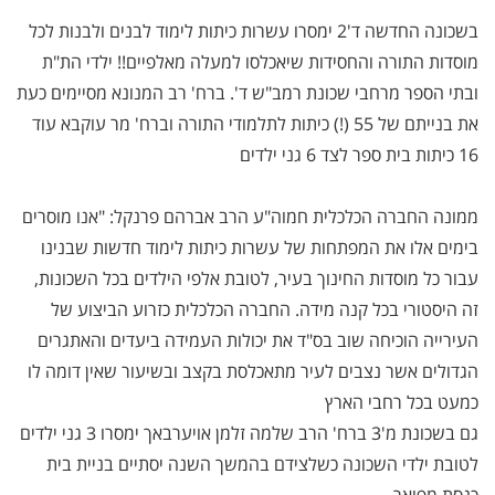
בשכונה החדשה ד'2 ימסרו עשרות כיתות לימוד לבנים ולבנות לכל
מוסדות התורה והחסידות שיאכלסו למעלה מאלפיים!! ילדי הת"ת
ובתי הספר מרחבי שכונת רמב"ש ד'. ברח' רב המנונא מסיימים כעת
את בנייתם של 55 (!) כיתות לתלמודי התורה וברח' מר עוקבא עוד
16 כיתות בית ספר לצד 6 גני ילדים
ממונה החברה הכלכלית חמוה"ע הרב אברהם פרנקל: "אנו מוסרים
בימים אלו את המפתחות של עשרות כיתות לימוד חדשות שבנינו
עבור כל מוסדות החינוך בעיר, לטובת אלפי הילדים בכל השכונות,
זה היסטורי בכל קנה מידה. החברה הכלכלית כזרוע הביצוע של
העירייה הוכיחה שוב בס"ד את יכולות העמידה ביעדים והאתגרים
הגדולים אשר נצבים לעיר מתאכלסת בקצב ובשיעור שאין דומה לו
כמעט בכל רחבי הארץ
גם בשכונת מ'3 ברח' הרב שלמה זלמן אויערבאך ימסרו 3 גני ילדים
לטובת ילדי השכונה כשלצידם בהמשך השנה יסתיים בניית בית
כנסת מפואר