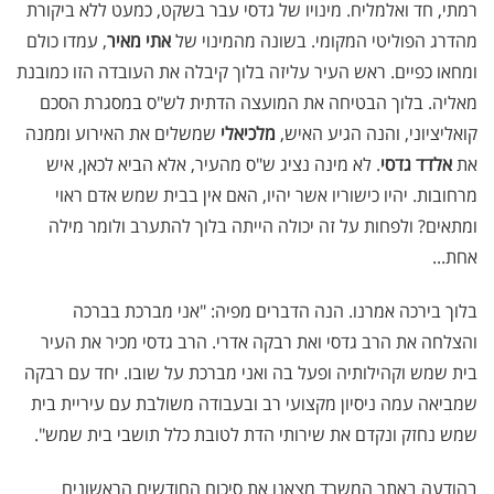
רמתי, חד ואלמליח. מינויו של גדסי עבר בשקט, כמעט ללא ביקורת
מהדרג הפוליטי המקומי. בשונה מהמינוי של
אתי מאיר
, עמדו כולם
ומחאו כפיים. ראש העיר עליזה בלוך קיבלה את העובדה הזו כמובנת
מאליה. בלוך הבטיחה את המועצה הדתית לש"ס במסגרת הסכם
קואליציוני, והנה הגיע האיש,
מלכיאלי
שמשלים את האירוע וממנה
את
אלדד גדסי
. לא מינה נציג ש"ס מהעיר, אלא הביא לכאן, איש
מרחובות. יהיו כישוריו אשר יהיו, האם אין בבית שמש אדם ראוי
ומתאים? ולפחות על זה יכולה הייתה בלוך להתערב ולומר מילה
אחת...
בלוך בירכה אמרנו. הנה הדברים מפיה: "אני מברכת בברכה
והצלחה את הרב גדסי ואת רבקה אדרי. הרב גדסי מכיר את העיר
בית שמש וקהילותיה ופעל בה ואני מברכת על שובו. יחד עם רבקה
שמביאה עמה ניסיון מקצועי רב ובעבודה משולבת עם עיריית בית
שמש נחזק ונקדם את שירותי הדת לטובת כלל תושבי בית שמש
."
בהודעה באתר המשרד מצאנו את סיכום החודשים הראשונים