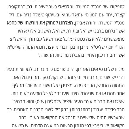
לתפקודו של מנכ"ל המשרד, ומלכיאלי כשר לשירותי דת. "בתקופה
קצרה, יחד עם המון סייעתא דשמיא ובשיתוף פעולה נדיר עם ידידי
מנכ"ל המשרד, יהודה אבידן,
הצלחנו למחוק את מורשתו של כהנא
אשר נלחם ברבני ישראל ובתורת ישראל, הישגים אלו לא היו
מתאפשרים ללא עצה נכונה על כל צעד ושעל עם מרן הראשל"צ
הגר"י יוסף שליט"א ומרנן ורבנן חברי מועצת חכמי התורה שליט"א
אשר הם הריבון היחיד בהובלת מדיניות המשרד
".
מינויו של גדסי אינו האחרון. היום פורסם כי מונה רב למקוואות בעיר.
והרי יש שניים, הרב דוידוביץ והרב שינקולבסקי. מה דינם? האם
הממונה החדש, הרב פדידה, מצטרף אל השניים או אולי מחליף
אחד מהם או את שניהם? מינוי שעובר ללא כל הודעה לעיתונות.
שאלנו את חבר מועצת העיר איציק אלמליח (ש"ס) והוא מבהיר:
הרב פדידה יעבוד (בהתנדבות) במקביל לשני הרבנים האחרים, כך
שמעכשיו תהיה שלישייה שתנהל את המקוואות בעיר". כמה
מקוואות יש בעיר? לפי הנתון הרשום במועצה הדתית יש תשעה