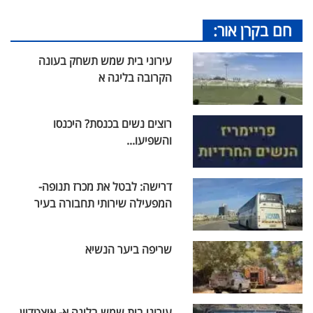
חם בקרן אור:
עירוני בית שמש תשחק בעונה
הקרובה בליגה א
רוצים נשים בכנסת? היכנסו
והשפיעו...
דרישה: לבטל את מכרז תנופה-
המפעילה שירותי תחבורה בעיר
שריפה ביער הנשיא
עירוני בית שמש בליגה א- איצטדיון