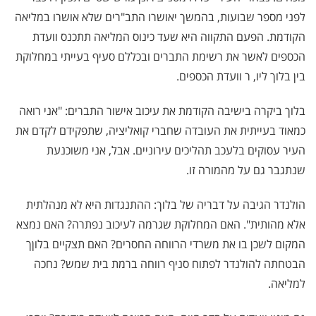
לפני מספר שבועות, בהמשך יאושרו התב"רים שלא אושרו במליאה
הקודמת. הפעם התקווה היא שעד כינוס המליאה תתכנס וועדת
הכספים לאשר את רשימת התברים ובכללם סעיף בעייתי במחלוקת
בין בלוך ליו, ר וועדת הכספים.
בלוך ביקרה בישיבה הקודמת את עיכוב אישור התברים: "אני רואה
כמאוד בעייתית את העובדה שחברי קואליציה, שתפקידם לקדם את
העיר עסוקים בלעכב תהליכים עירוניים. אבל, אני משוכנעת
שנתגבר גם על מהמורה זו.
הולנדר הגיבה על דבריה של בלוך: ההתנגדות היא לא מנהלתית
אלא מהותית". האם המחלוקת שגרמה לעיכוב נפתרה? האם נמצא
המקום לשכן בו את משרדי הרווחה החסרים? האם תצקיים בלוןך
הבטחתה להולנדר לפתוח סניף רווחה ברמת בית שמש? נחכה
למליאה.