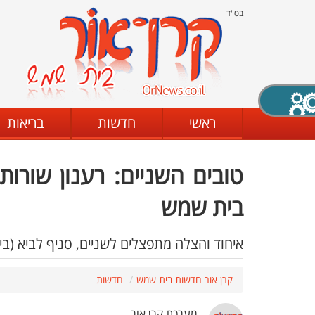
בס"ד
X סגירה
ראשי
חדשות
בריאות
טובים השניים: רענון שורו
דת
מצב שחור - לבן
קביעת ניגודיות
בית שמש
איחוד והצלה מתפצלים לשניים, סניף לביא (ב
ים
גופן קריא
הגדלת האתר
קרן אור חדשות בית שמש
חדשות
מערכת קרן אור