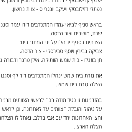
יענקי קרישבסקי - רמה ד'. יונה רבינוביץ וראובן שי
נפתלי דזילובסקי ויעקב יונגרייס - צוות נחשון.
בראש סניף לביא יעמדו המתנדבים דודו עמר וסגניתו
שרת, מושבים וצור הדסה.
הצוותים בסניף ינוהלו על ידי המתנדבים:
צביקה גבירץ ויוסף סבירסקי - צור הדסה.
חן בוזגלו - בית שמש הוותיקה. אילן פרגר ודבורה ג
את גזרת בית שמש ינהלו המתנדבים דוד לף וסגנו א
הצלה גזרת בית שמש.
בהזדמנות זו נגיד תודה רבה לראשי הצוותים מרמה 
על ניהול והובלת הצוותים עד לאחרונה. וכן לראש 
וחצי האחרונות יחד עם אבי ברלב. נאחל לו הצלח
הצלה הארצי.