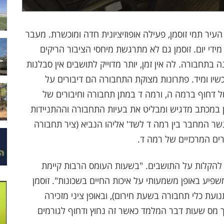
ר תמי זוסמן, פעילה אופוזיציונית חדה ומוכשרת. מעבר
ידי יום. זוסמן גם לא מתרגשת מיחסי הציבור הריקים
נת 2025 תהיה שנת מפנה בתחבורה. לה אין זמן, יותר מדוייק לתושבים אין סבלנות
ת סימנים עכשיו ומיד. פתרונות מצוקת התחבורה הם דיבורים על
ל דחוף ברמה ה, ורמה ד במתן תחבורה וחיבורים של
ן במכתב מדגיש ומבליט את בעיות התחבורה וההתניידות
שר המחבר בין רמה ד לשד' אליהו הנביא (ציר תחבורה
רים המרכזיים של רמה ד.
ת להקלות על התושבים. "בשעות העומס הרבות קיימת
פיע באופן משמעותי על איכות החיים בשכונות". זוסמן
עת כלי תחבורה בשעת חירום), ובאופן ציני מזכירה
ך מס שעות דבר המלמד כאשר זה נחוץ ודחוף לגורמים