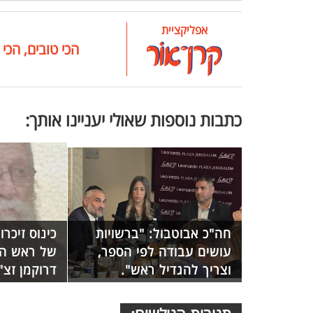
אפליקציית
הכי טובים, הכי 
כתבות נוספות שאולי יעניינו אותך:
חה"כ אבוטבול: "ברשויות
כינוס זיכר
עושים עבודה לפי הספר,
של ראש הי
וצריך להגדיל ראש".
דרוקמן זצ"