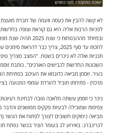
ישיבת התחבורה לפני כחודש
לא קשה להבין את כעסה וזעמה של חברת מועצת העי
לפניות הרבות אליה היא גם קוראת וצופה בחדשות מ
ובמיוחד מההבטחות כי ש
לחכות עד סוף 2025, צריך כבר להראו
תכניות ואלה לא ניכרים בשטח. "המצב מצריך טיפו
השכונות החדשות לכבישים האורכים". כותבת זוסמ
בעיר. זוסמן מביאה כדוגמא את העיכוב בפתיחת הג
מרכזי) - פתיחתו תוביל להורדת עומסי התנועה בצי
ניכר כי זוסמן עשתה מלאכה טובה לבחינת רעיונו
צפיפות שמובילה לבעיות פקקים ממושכים והדבר מש
מביאה נימוקים חשובים לצורך לפתוח את הגשר (תנו
לגרינברג: באירוע לג בעומר הציר בגשר נפתח תו