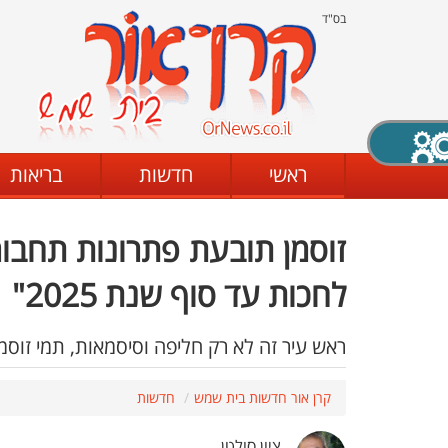
בס"ד
X סגירה
ראשי
חדשות
בריאות
זוסמן תובעת פתרונות תחבור
דת
מצב שחור - לבן
קביעת ניגודיות
לחכות עד סוף שנת 2025"
ראש עיר זה לא רק חליפה וסיסמאות, תמי זוסמ
ים
גופן קריא
הגדלת האתר
קרן אור חדשות בית שמש
חדשות
ציון סולטן