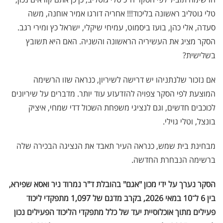
טלי גוטליב ראשונה בליכוד!!! אחריה דורגו אמיר אוחנה, משה
סעדה, אלי כהן, בועז ביסמוט, עמיחי שיקלי, ישראל כץ ומירי רגב.
הסקר מציג את העשיריה הראשונה והשניה. האם היא תשובץ
בשלישית?
אם נזכור שלנתניהו יש דרישה לשיריון, כנראה שזו הרשימה
המוצעת לפי הסקר צפויה להזדעזע עוד יותר. מדברים על שיריונים
לכוכבים חדשים, וגם לנציגי משפחת השכול דדי שמחי, איציק
בונצל, וטלי גוילי.
מבחינת בית שמש, כנראה העיר תאבד את הנציגה הבכירה שלה
ברשימה הנבחרת החדשה.
הסקר נערך על ידי מכון "אגם" בהובלת ד"ר נמרוד ניר ואסא שפירא,
בין 6 ל־10 במאי 2026, בקרב מדגם של 1,097 מתפקדי ליכוד
פעילים מתוך אוכלוסיית יעד של כלל מתפקדי הליכוד הפעילים נכון