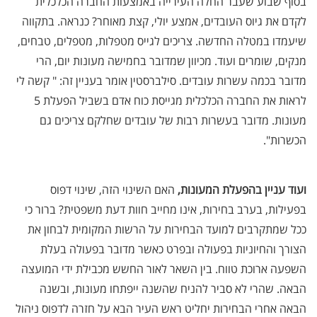
בסוף שבוע שעבר החלה העירייה באמצעות החברה הכלכלית
לקדם את גיוס העובדים, אמצע יולי, קצת מאוחר? כנראה. בתקווה
שיעמדו במטלה החדשה. צריכים לגייס מטפלות, מטפלים, טבחים,
מנקים, שומרים ועוד. מכיוון שמדובר בחמישה מעונות יום, הרי
מדובר בכמה עשרות עובדים. סילברסטין אומר בעניין זה: " קשה לי
לראות את החברה הכלכלית מגייסת כוח אדם בשביל הפעלת 5
מעונות. מדובר בעשרות רבות של עובדים שחלקם צריכים גם
הכשרות".
ועוד עניין בהפעלת המעונות,
האם השינוי הזה, שינוי דפוס
בפעילות, בערב בחירות, אינו מחייב חוות דעת משפטית? ברור כי
ככל שמתקרבים למועד הבחירות על הרשות המקומית לבחון את
הצורך והחיוניות בפעולה ובפרט כאשר מדובר בפעולה בעלת
השפעה ארוכת טווח. בין השאר לאור החשש מכבילת ידי המועצה
הבאה. שהרי לא סביר להניח שהשנה ייפתחו מעונות, ובשנה
הבאה אחרי הבחירות יחליט ראש העיר הבא על חזרה לדפוס ניהול