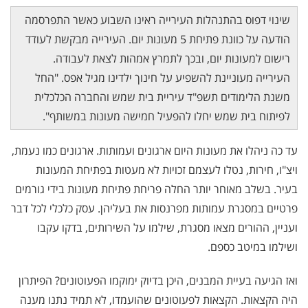
שינוי דפוס בהתנהלות העירייה ראינו השבוע כאשר התפרסמה
הודעה על כוונת פתיחת 5 מעונות יום. העירייה מבקשת לעודד
רישום למעונות יום, ובכך לתמרץ אמהות לצאת לעבודה.
העירייה מעוניינת להשפיע על חינוך ילדינו מגיל אפס. "החל
משנת הלימודים תשפ"ד עיריית בית שמש והחברה הכלכלית
לפיתוח בית שמש יחלו להפעיל חמישה מעונות במשותף".
עד כה ניהלו את מעונות היום ארגונים ועמותות. ארגונים כמו נעמת,
ויצ"ו, חירות, נטלו לעצמם זכויות לא מעטות בפתיחת המעונות
בעיר. בשלב מאוחר יותר החלה פריחת פתיחת מעונות בידי גורמים
פרטיים במסגרת עמותות מפרנסות את בעליהן. עסק כלכלי לכל דבר
ועניין, ההורים מצאו מסגרת, שילמו על השירותים, בדקו עקבו
ושילמו במיטב כספם.
ואז הגיעה בעיית המבנים, היכן בדיוק ימוקמו הפעוטונים? הפיתרון
היה הקצאות. הקצאות לפעוטונים שהועמדו, לא תמיד נתנו מענה