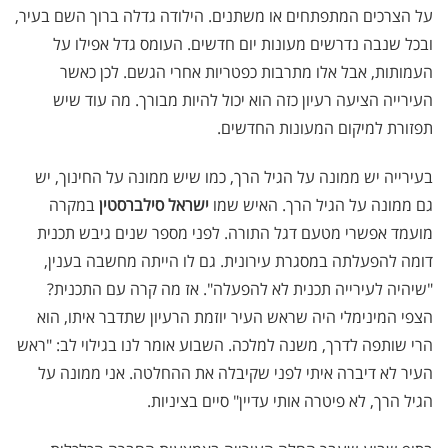
על הצרכים המתפתחים או משתנים. הילודה גדלה ברוך השם בעיר,
ובכל שנבה נדרשים מעונות יום חדשים. העומס גדל אפילו על
העמותות, אבל אלו מתרבות כפטריות אחרי הגשם. לכן כאשר
העירייה הציעה רעיון כזה הוא יכול להיות מבורך. מה עוד שיש
תפזורת למיקום המעונות החדשים.
בעירייה יש ממונה על הגיל הרך, כמו שיש ממונה על החינוך, יש
גם ממונה על הגיל הרך. האיש שמו
ישראל סילברסטין
במקרה
מועמד אפשרי מטעם דגל התורה. לפני מספר שנים גיבש תכנית
דומה להפעלתה במסגרת עירונית. גם לו הייתה מחשבה בענין,
"שיהיה לעירייה תכנית לא להפעלה". אז מה קרה עם התכנית?
הצפי המינימלי היה שראש העיר יוזמת הרעיון שתדבר איתו, הוא
הרי שותפה לדרך, משנה למלכה. השבוע אומר לנו בגילוי לב: "ראש
העיר לא דיברה איתי לפני שקיבלה את ההחלטה. אני ממונה על
הגיל הרך, לא פיטרה אותי עדיין" סיים בציניות.