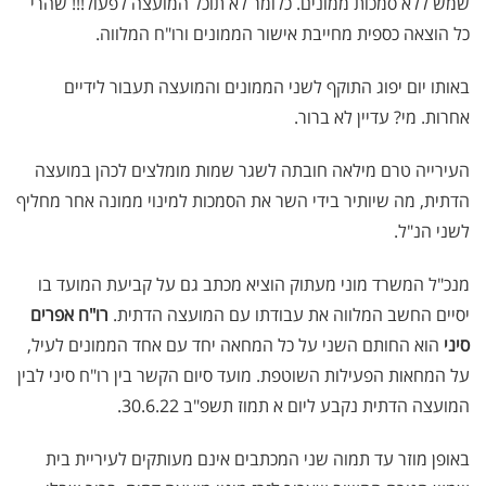
שמש ללא סמכות ממונים. כלומר לא תוכל המועצה לפעול!!! שהרי
כל הוצאה כספית מחייבת אישור הממונים ורו"ח המלווה.
באותו יום יפוג התוקף לשני הממונים והמועצה תעבור לידיים
אחרות. מי? עדיין לא ברור.
העירייה טרם מילאה חובתה לשגר שמות מומלצים לכהן במועצה
הדתית, מה שיותיר בידי השר את הסמכות למינוי ממונה אחר מחליף
לשני הנ"ל.
מנכ"ל המשרד מוני מעתוק הוציא מכתב גם על קביעת המועד בו
יסיים החשב המלווה את עבודתו עם המועצה הדתית.
רו"ח אפרים
סיני
הוא החותם השני על כל המחאה יחד עם אחד הממונים לעיל,
על המחאות הפעילות השוטפת. מועד סיום הקשר בין רו"ח סיני לבין
המועצה הדתית נקבע ליום א תמוז תשפ"ב 30.6.22.
באופן מוזר עד תמוה שני המכתבים אינם מעותקים לעיריית בית