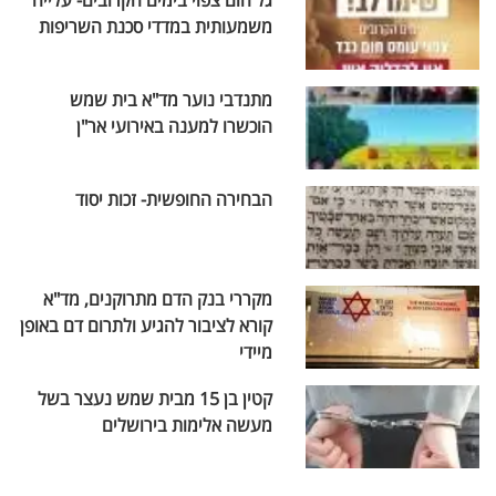
גל חום צפוי בימים הקרובים- עלייה
משמעותית במדדי סכנת השריפות
מתנדבי נוער מד"א בית שמש
הוכשרו למענה באירועי אר"ן
הבחירה החופשית- זכות יסוד
מקררי בנק הדם מתרוקנים, מד"א
קורא לציבור להגיע ולתרום דם באופן
מיידי
קטין בן 15 מבית שמש נעצר בשל
מעשה אלימות בירושלים