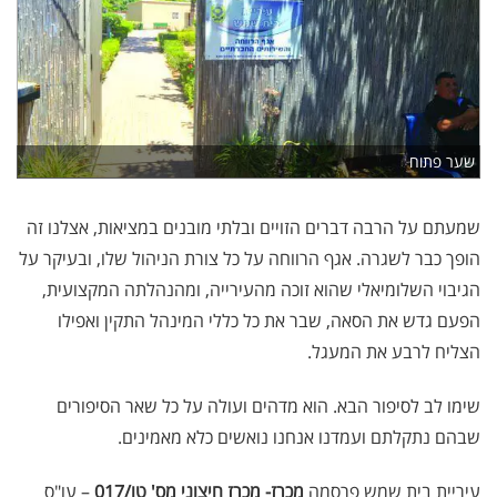
שער פתוח
שמעתם על הרבה דברים הזויים ובלתי מובנים במציאות, אצלנו זה
הופך כבר לשגרה. אגף הרווחה על כל צורת הניהול שלו, ובעיקר על
הגיבוי השלומיאלי שהוא זוכה מהעירייה, ומהנהלתה המקצועית,
הפעם גדש את הסאה, שבר את כל כללי המינהל התקין ואפילו
הצליח לרבע את המעגל.
שימו לב לסיפור הבא. הוא מדהים ועולה על כל שאר הסיפורים
שבהם נתקלתם ועמדנו אנחנו נואשים כלא מאמינים.
עיריית בית שמש פרסמה
מכרז- מכרז חיצוני מס' טו/017
– עו"ס