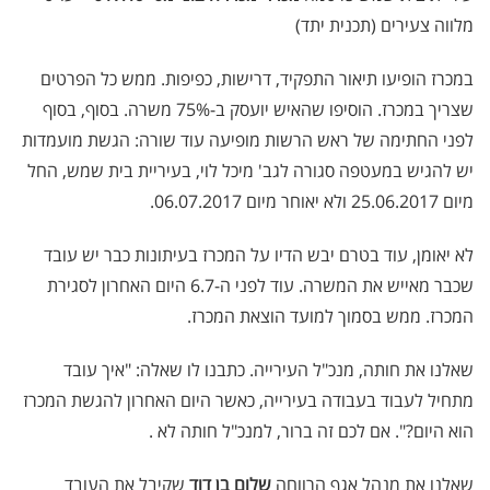
מלווה צעירים (תכנית יתד
(
במכרז הופיעו תיאור התפקיד, דרישות, כפיפות. ממש כל הפרטים
שצריך במכרז. הוסיפו שהאיש יועסק ב-75% משרה. בסוף, בסוף
לפני החתימה של ראש הרשות מופיעה עוד שורה: הגשת מועמדות
יש להגיש במעטפה סגורה לגב' מיכל לוי, בעיריית בית שמש, החל
מיום 25.06.2017 ולא יאוחר מיום
.06.07.2017
לא יאומן, עוד בטרם יבש הדיו על המכרז בעיתונות כבר יש עובד
שכבר מאייש את המשרה. עוד לפני ה-6.7 היום האחרון לסגירת
המכרז. ממש בסמוך למועד הוצאת המכרז.
שאלנו את חותה, מנכ"ל העירייה. כתבנו לו שאלה: "איך עובד
מתחיל לעבוד בעבודה בעירייה, כאשר היום האחרון להגשת המכרז
הוא היום?". אם לכם זה ברור, למנכ"ל חותה לא .
שאלנו את מנהל אגף הרווחה
שלום בן דוד
שקיבל את העובד