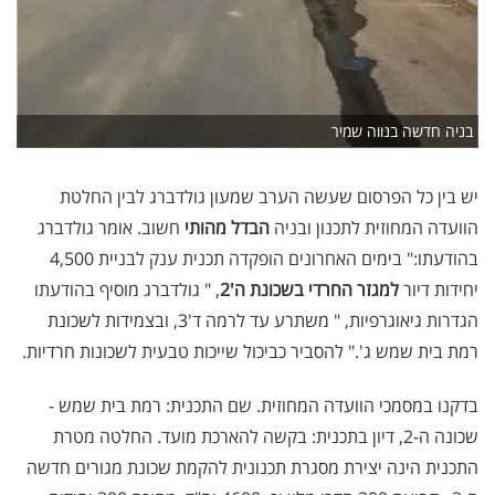
בניה חדשה בנווה שמיר
יש בין כל הפרסום שעשה הערב שמעון גולדברג לבין החלטת
הוועדה המחוזית לתכנון ובניה
הבדל מהותי
חשוב. אומר גולדברג
בהודעתו:" בימים האחרונים הופקדה תכנית ענק לבניית 4,500
יחידות דיור
למגזר החרדי בשכונת ה'2
, " גולדברג מוסיף בהודעתו
הגדרות גיאוגרפיות, " משתרע עד לרמה ד'3, ובצמידות לשכונת
רמת בית שמש ג'." להסביר כביכול שייכות טבעית לשכונות חרדיות.
בדקנו במסמכי הוועדה המחוזית. שם התכנית: רמת בית שמש -
שכונה ה-2, דיון בתכנית: בקשה להארכת מועד. החלטה מטרת
התכנית הינה יצירת מסגרת תכנונית להקמת שכונת מגורים חדשה