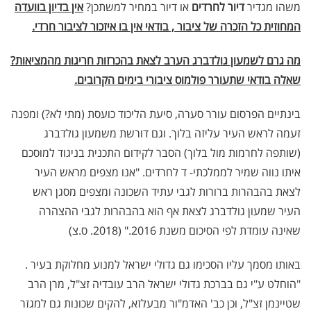
משהו מגדיר
דיור לחרדים
או דיור במחיר למשתכן?
אין בדיון בוועדה
המחוזית כל הזכרה של ציבור , בודאי אין בו איזכור לציבור חרדי.
מה גרם לשמעון גולדברג הערב לצאת בהכרזות חריגות מהמציאות?
שאלה בודאי שתעורר פולמוס ציבורי בימים הקרובים.
בינתיים הפרסום עורר סערה, סיעת הליכוד כועסת (מתי לא?) ומפנה
זעמה לראש העיר עליזה בלוך. וגם דורשת משמעון גולדברג
(שותפה לחרמות מול בלוך) הסבר לקידום התכנית בניגוד למוסכם
איתו נווה שמיר לממלכתי- ד לחרדים. "אנו מצפים מראש העיר
לצאת בהבהרות ברורות לגבי עתיד השכונה ומצפים מסגן ראש
העיר שמעון גולדברג לצאת אף הוא בהבהרות לגבי ההצהרה
שאינה עומדת לפי הסיכום משנת 2016." (2018. ס.צ)
באותו מסמך עליו הסכימו גם גדולי ישראל למנוע מחלוקת בעיר .
"הוחלט ע"י גם בברכת גדולי ישראל הרב עובדיה זצ"ל, מרן הרב
שטיינמן זצ"ל, וכן כב' האדמ"ור מבעלזא, להקים שכונות גם למגזר