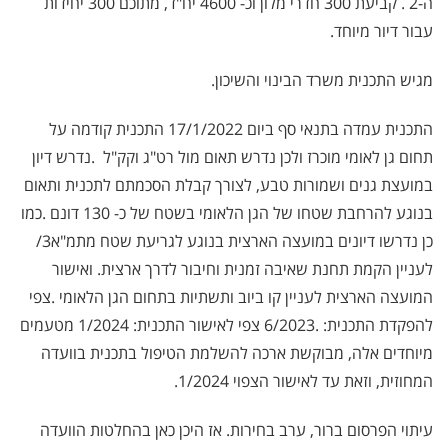
ה-2 . קביעת 300 חדרי מלון וכ- 4600 יח"ד, מתוכם 300 יחידות
עבור דיור מיוחד.
מגיש התכנית משרד הבינוי והשיכון.
התכנית עמדה בתנאי סף ביום 17/1/2022 התכנית קודמה על
תחום גן לאומי מוכרז ולכן נדרש תאום מול רט"ג וקק"ל
.
נדרש דיון
במועצת גנים ושמורות טבע, לצורך קבלת הסכמתם לתכנית ותאום
בנוגע להרחבת שטחו של הגן הלאומי בשטח של כ- 130 דונם
.
כמו
כן נדרשו דיונים במועצה הארצית בנוגע לגריעת שטח מתמ"א3/
לעניין הקמת תחנת שאיבה זמנית וחיבור לדרך ארצית. ואישור
המועצה הארצית לעניין קו ביוב ותשתיות בתחום הגן הלאומי
.
צפי
להפקדת התכנית: .6/2023 צפי לאישור התכנית: 1/2024 מטעמים
מיוחדים אלה, מבוקשת ארכה להשלמת הטיפול בתכנית בוועדה
המחוזית, וזאת עד לאישור הצפוי 1/2024.
עיתוי הפרסום ברור, ערב בחירות. אז היכן כאן בהחלטות הוועדה