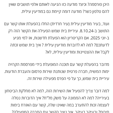
היכן פורסמה? וכיצד מודעה כזו הגיעה לאותם אלפי תושבים שאין
להם טלפון כשר? מודעה דומה קיימת גם במודיעין עילית.
ועוד, בעיר מודיעין עילית (עיר חרדית) החלו בהפעלת אותו קשר עם
התושב ב-8.10.24. עיריית בית שמש הפעילה את הקשר הזה רק
ב-יוני 2025. אם הקריטריון הוא הפעלת חדשנות, אז למי מגיע
לדעתכם? למה לא לדוברות מודיעין עילית ? איך בית שמש זכתה
לקבל את ההצטיינות ומודיעין עילית, לא?
מדובר בהפעלת קשר עם תוכנה המופעלת בידי מפרסמת הקרויה
ימות המשיח, חברה פרטית שנותנת שירות פרסום והעברת הודעות.
עיריית בית שמש, כך על פי הפרס מפעילה שירות זה
.
למה דובר צריך להפעיל את השירות הזה, למה לא מחלקת הביטחון
בעירייה? למה לא הממונה על משק מל"ח? איך הדוברות נטלה
לעצמה זכות להתערב במה שאינו שלה, קשר עם האזרח בימות
חירום? ובעיקר בעיקר, איך נוצר הקשר עם החברה המפעילה?