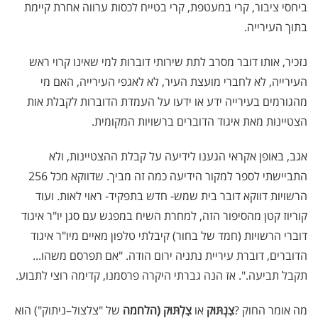
ביחסי ציבור, קרי במעטפת, קרי בטייח לכסות ערווה אחרת קיימת
בתוך העירייה.
נזכיר, אותו דובר מסרב לתת שירותי דוברות למי שאינו קרוי ראש
העירייה, לא לחברי מועצת העיר, לא לאגפי העירייה, האם מי
מהגורמים בעירייה ידע או ידעו על העמדת הדוברות לקבלת אות
הצטיינות מאת איגוד הדוברים ברשויות המקומית.
אגב, באופן אקראי הגענו לידיעה על קבלת ההצטיינות, ולא
התביישתי לספר למקור הידיעה כמה זה מביך. שדווקא מכל 256
הרשויות דווקא דובר בית שמש- חדש בתפקיד- ראוי לאות. ועוד
קוריוז קטן מהסיפור הזה, למחרת השיח במפגש עם סגן יו"ר איגוד
דוברי הרשויות (חמד של בחור) קיבלתי טלפון מאיים מיו"ר איגוד
הדוברים, דוברת עיריית נתניה ירום הודה. "אם תפרסם משהו...
תקבל תביעה.". אז הנה גברתי היקרה פרסמנו, קדימה רוצי לתבוע.
מה אומר החוק
?
צִנְתּוּק
או
צִלְתּוּק (הלחמה
של "צלצול–ניתוק") הוא