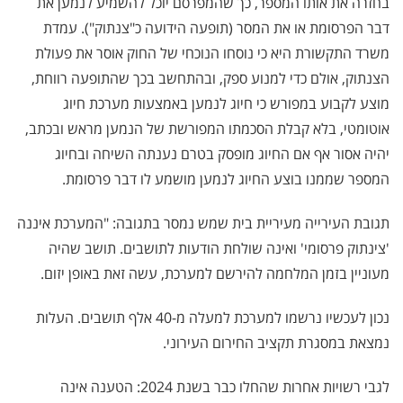
בחזרה את אותו המספר, כך שהמפרסם יוכל להשמיע לנמען את
דבר הפרסומת או את המסר (תופעה הידועה כ"צנתוק"). עמדת
משרד התקשורת היא כי נוסחו הנוכחי של החוק אוסר את פעולת
הצנתוק, אולם כדי למנוע ספק, ובהתחשב בכך שהתופעה רווחת,
מוצע לקבוע במפורש כי חיוג לנמען באמצעות מערכת חיוג
אוטומטי, בלא קבלת הסכמתו המפורשת של הנמען מראש ובכתב,
יהיה אסור אף אם החיוג מופסק בטרם נענתה השיחה ובחיוג
המספר שממנו בוצע החיוג לנמען מושמע לו דבר פרסומת.
תגובת העירייה מעיריית בית שמש נמסר בתגובה: "המערכת איננה
'צינתוק פרסומי' ואינה שולחת הודעות לתושבים. תושב שהיה
מעוניין בזמן המלחמה להירשם למערכת, עשה זאת באופן יזום.
נכון לעכשיו נרשמו למערכת למעלה מ-40 אלף תושבים. העלות
נמצאת במסגרת תקציב החירום העירוני.
לגבי רשויות אחרות שהחלו כבר בשנת 2024: הטענה אינה