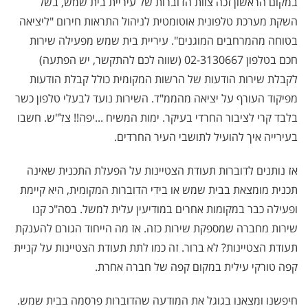
במקום הראשון זכה צוות הדוברות של עיריית בית שמש, בשל
השקת מערכת טלפונית אוטומטית לניהול התראות חירום "ליציאה
בטוחה מהמרחבים המוגנים". עיריית בית שמש מפעילה שירות
חכם בטלפון 02-3130667 (שווה לכם להתקשר, יש הפתעה)
לקבלת שירות הודעות של הרשות המקומית כולל קבלת הודעות
מפיקוד העורף על יציאה מהממ"ד. השירות נועד לבעלי טלפון כשר
בלבד קרי לציבור החרדי בעיקר. ימות המשיח
...
יפה!! צל"ש. חשבו
בעירייה איך להועיל לתושבי העיר החרדים
.
אז נותנים לדוברות תעודת הצטיינות על הפעלת התכנית שאינה
תכנית מומצאת בבית שמש או בידי הדוברות המקומית, היא קיימת
ופעילה כבר במקומות אחרים במודיעין עלית למשל. בסה"כ קנו
שירות מחברה שמספקת שירות כזה. אז מה הייחוד הגורם להענקת
תעודת הצטיינות? לא ברור. זה כמו לתת תעודת הצטיינות על קניית
קפה טורקי עילית במקום קפה של חברה אחרת.
חיפשנו ומצאנו בגוגל את המודעה שהדוברות פרסמה בבית שמש.