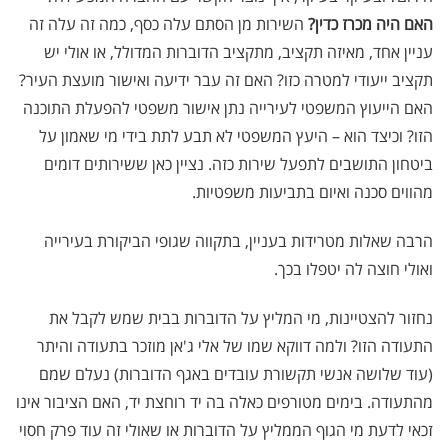
האם היה מכרז כדין?
השירות מן הסתם עלה כסף, כמה זה עלה זה
עניין אחד, מאיזה תקציב, מתקציב הדוברות המדולל, או אולי יש
תקציב ייעודי למטרה כזו? האם זה עבר ידיעה ואישור מועצת העיר?
האם הייעוץ המשפטי לעירייה נתן אישור משפטי להפעלת התוכנה
הזו? וכיצד הוא – היעץ המשפטי לא תבע לתת בידי מי שאמון על
ביטחון התושבים לתפעל שירות כזה. נציין כאן ששירותים דומים
מהווים סכנה ואיום בתביעות משפטיות.
הרבה שאלות מטרידות בעניין, בתקווה שגופי הביקורת בעירייה
ואולי חוצה לה יטפלו בכך.
נחזור להצטיינות, מי המליץ על הדוברות בבית שמש לקבל את
התעודה הזו? ולמה דווקא שמו של אלי ג'אן מוזכר בתעודה והיתר
(עוד שלושה אנשי תקשורת עובדים באגף הדוברות) נעלם שמם
מהתעודה. בימים מטורפים כאלה בה יד רוחצת יד, האם הציבור אינו
זכאי לדעת מי הגוף הממליץ על הדוברות או שאולי זה עוד פרק חסוי