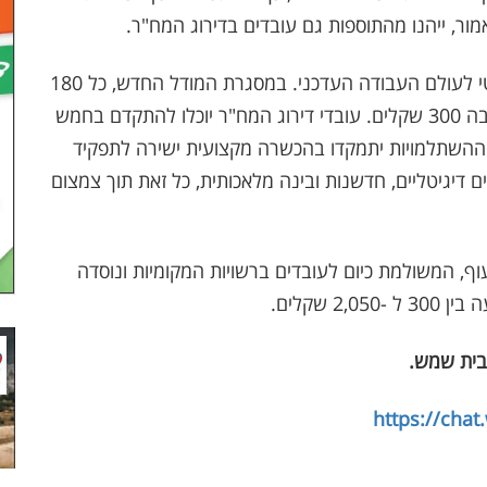
מור, ייהנו מהתוספות גם עובדים בדירוג המח"ר.
בנוסף, ההסכם מציג מסלול הכשרה מודרני ורלוונטי לעולם העבודה העדכני. במסגרת המודל החדש, כל 180
שעות לימוד יהוו דרגה מקצועית שתזכה בגמול בגובה 300 שקלים. עובדי דירוג המח"ר יוכלו להתקדם בחמש
וההשתלמויות יתמקדו בהכשרה מקצועית ישירה לתפקיד
ם דיגיטליים, חדשנות ובינה מלאכותית, כל זאת תוך צמצום
ף, המשולמת כיום לעובדים ברשויות המקומיות ונוסדה
בית שמש
.
https://cha