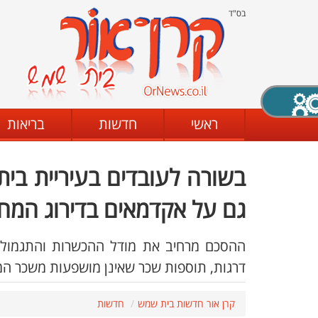
בס"ד
X סגירה
ראשי
חדשות
בריאות
בשורה לעובדים בעיריית בי
דת
מצב שחור - לבן
קביעת ניגודיות
גם על אקדמאים בדירוג המח
ההסכם מרחיב את מודל ההכשרות והתגמול ל
ים
גופן קריא
הגדלת האתר
דרגות, תוספות שכר שאינן מושפעות משכר המ
קרן אור חדשות בית שמש
חדשות