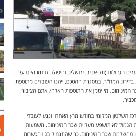
ם הגדולות (תל-אביב, ירושלים וחיפה) , חתמו היום על
 בדירוג המח"ר. במסגרת ההסכם, ייהנו העובדים מתוספת
המינימום. מי יממן את התוספות האלה? אתם הציבור,
כביר.
 השלטון המקומי בחודש מרץ האחרון ונגע לעובדי
ת הגמול לא תושפע מעליית שכר המינימום. משמעות
ן מהשלמת שכר המינימום, כך שהתגמול בגין הכשרות