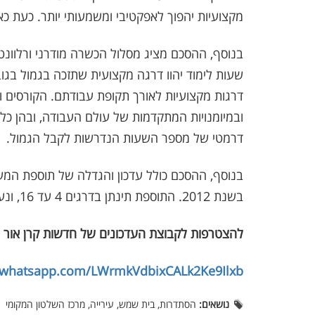
מקצועיות יהפוך לאפקטיבי ומשמעותי יותר. כעת כא
דרגות מקצועיות לאורך תקופת עבודתם. הקורסים 
ובמיומנויות המתקדמות של עולם העבודה, ובהן כלי
דרמטי של מספר השעות הנדרשות לקבל הגמול.
בנוסף, ההסכם כולל עדכון והגדלה של תוספת המעו
בשנת 2012. התוספת תינתן בדרגים 4 עד 16, ונעה בין 300 ל -2,050 שקלים.
להצטרפות לקבוצת העדכונים של חדשות קרן אור 
t.whatsapp.com/LWrmkVdbixCALk2Ke9Ilxb
נושאים:
הסתדרות, בית שמש, עירייה, מרכז השלטון המקומי