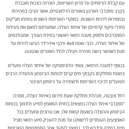
עם קבלת הדיווחים על פרוץ השריפות, הוכרזה כוננות מוגברת
בקרב מתנדבי הארגון באזורים הרלוונטיים, אשר הגיבו במהירות
ובמסירות לזירות השונות. במוקדי השריפות השונים נפתחו חפ"קים
(חדרי פיקוד קדמיים) של איחוד הצלה, שמטרתם לתאם את פעילות
המתנדבים ולספק מענה רפואי ראשוני במידת הצורך. אמבולנסים
של איחוד הצלה, רכבי שטח 4x4 ורכבי איזירידר הגיעו לזירות על
מנת לאפשר גישה מהירה ויעילה לכלל האזורים שנפגעו.
בנוסף למענה הרפואי, צוותי הלוגיסטיקה של איחוד הצלה פועלים
בשטח ומחלקים בקבוקי מים קרים לכוחות הביטחון וההצלה הרבים
הפועלים לכיבוי השריפות ולשמירה על ביטחון הציבור.
רחל צובטה, מנהלת מחלקת שעת חירום באיחוד הצלה, מסרה:
"מתנדבי איחוד הצלה נמצאים בחזית המאמץ לסייע ולתמוך בכוחות
הביטחון וההצלה בשעות קשות אלו. אנו ערוכים ופועלים בכל
האמצעים העומדים לרשותנו על מנת להעניק סיוע רפואי מציל
חיים במידה ונידרש לכך. נמשיך לעקוב אחר התפתחויות השריפות