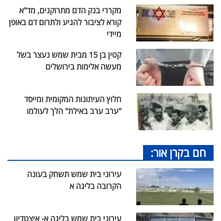
מקררי בנק הדם מתרוקנים, מד"א
קורא לציבור להגיע ולתרום דם באופן
מיידי
קטין בן 15 מבית שמש נעצר בשל
מעשה אלימות בירושלים
חלוץ העיתונות המקומית ומייסד
"ערב ערב באילת" הלך לעולמו
חם בקרן אור:
עירוני בית שמש תשחק בעונה
הקרובה בליגה א
עירוני בית שמש בליגה א- איצטדיון