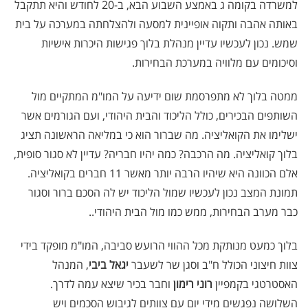
למשרדה בקומה ג באמצע השבוע הבא, ב-20 לחודש והיא תתקבל
באותה אהבה ותקוה אופיינית למסעה ולהצלחתה במערכה על בית
שמש. נכון לעכשיו עדיין מנהלת בלוך פגישות היכרות אישיות
וסיכומים עם מלוויה במערכת הבחירות.
ממטה בלוך לא מתפרסמת שום ידיעה על המו"מ המתקיים מול
השותפים הבכירים, כולל הליכוד והבית היהודי, ועם הגורמים אשר
ישלימו את הקואליציה. מה שברור הוא כי במליאה הראשונה תציג
בלוך קואליציה. מה הרכבה? כמה יהיו חבריה? עדיין לא סגור סופית,
אלם הכוונה היא שיהיו הרבה יותר מאשר 11 חברים בקואליציה.
תמונת המצב נכון לעכשיו שמול הליכוד יש לה הסכם ברור וסגור
כבר מערב הבחירות, ממש כמו מול הבית היהודי..
בלוך כמעט מנותקת מכל ההווי הרועש סביבה, המו"מ מופקד בידי
צוות חיצוני הכולל ח"ב וסגן שר לשעבר
יגאל ביבי
, המנהל
האסטרטגי בקמפיין
רוני רימון
וחבר בכיר שיצא עמה לדרך.
השלושה נפגשים מידי יום עם צוותים לגיבוש הסכמים ויש