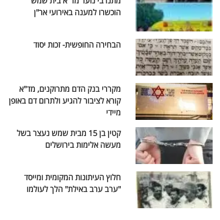
מתנדבי נוער מד"א בית שמש
הוכשרו למענה באירועי אר"ן
הבחירה החופשית- זכות יסוד
מקררי בנק הדם מתרוקנים, מד"א
קורא לציבור להגיע ולתרום דם באופן
מיידי
קטין בן 15 מבית שמש נעצר בשל
מעשה אלימות בירושלים
חלוץ העיתונות המקומית ומייסד
"ערב ערב באילת" הלך לעולמו