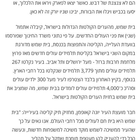
הם לא צנצנת של דבש. כאשר יצאו לפארק ויראו את הלכלוך, או
יסעו בכביש ויגלו את הבורות, יבינו שניו יורק זה לא כאן.
בית שמש, מהערים הקולטות הגדולות בישראל, קיבלה אתמול
(שני) את פני העולים החדשים. על פי נתוני משרד החינוך שפורסמו
בוועדת העלייה, הקליטה והתפוצות בכנסת, בית שמש מדורגת
במקום השני בישראל בקליטת תלמידים עולים חדשים מאז פרוץ
מלחמת חרבות ברזל - מעל ירושלים ותל אביב. בעיר נקלטו 267
תלמידים עולים מתוך 3,779 תלמידים שנקלטו בכל רחבי הארץ.
בנוסף, בקיץ האחרון בלבד הצטרפו לעיר מעל 300 ילדים עולים
וסה"כ כ־4,000 תלמידים עולים לומדים בבית שמש, מה שמציב את
בית שמש בחזית הערים הקולטות בישראל.
חבר מועצת העיר יונה קאופמן, מחזיק תיק קליטה בעירייה: "בית
שמש היא בית חם לעולים מכל רחבי העולם. אנו גאים על כך
שהעיר ממשיכה לשמש מוקד משיכה למשפחות חדשות, ונעשה
הכל כדי להעניק להן מעטפת תומכת שתקל על תהליך