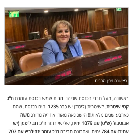
ראשונה מבין החכים
ראשונה, מעל חברי הכנסת שכיהנו מבית שמש בכנסת עומדת
ח"כ
קטי שיטרית
. לשיטרית (ליכוד) יש כבר
1235
ימים בכנסת, שהם
כארבע שנים מלאות!!! הישג נאה מאוד. אחריה מדורג
משה
אבוטבול (ש"ס) עם 1079
ימים, שלישי בתור
ח"כ דוב ליפמן (יש
עתיד) עם 784
ימים, ואחרונה חביבה
ח"כ עומר ינקילביץ עם 707