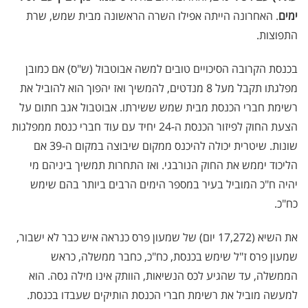
ימים
. האחרונה הייתה אפילו השרה הראשונה מבית שמש, שרת
התפוצות.
בכנסת הקרובה הסיכויים טובים למשה אבוטבול (ש"ס) אם כמובן
מפלגתו תקבל מעל 8 מנדטים, להמשיך ואז יהפוך הוא להוביל את
רשימת חברי הכנסת מבית שמש ששירתו. אבוטבול אגב חתום על
הצעת החוק לפיזור הכנסת ה-24 יחיד עם עוד חברי כנסת ממפלגות
שונות. שיטרית יכולה להיכנס ממקום שיבוצה במקום ה-39 אם
הליכוד יממש את החוק הנורבגי. ואז התחרות תמשיך ביניהם מי
יהיה ח"כ המוביל בעיר במספר הימים הרבים ביותר בהם שימש
כח"כ.
את השיא (17,272 יום) של שמעון פרס כנראה איש כבר לא ישבור,
שמעון פרס ז"ל שימש בכנסת, כח"כ, כחבר ממשלה, כראש
הממשלה, עד שהגיע לכס הנשיאות, הוותק אינו מילה גסה. הוא
למעשה מוביל את רשימת חברי הכנסת הותיקים שעבדו בכנסת.